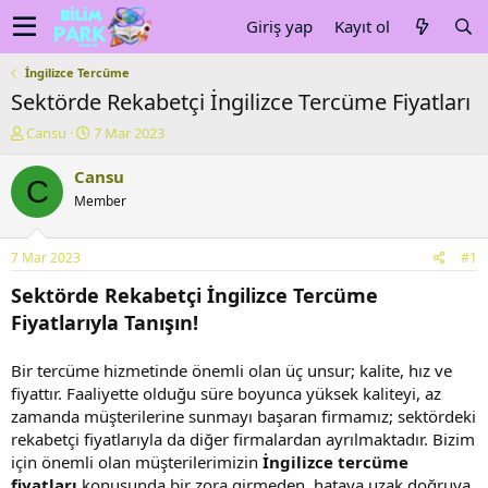
Giriş yap
Kayıt ol
İngilizce Tercüme
Sektörde Rekabetçi İngilizce Tercüme Fiyatları
K
B
Cansu
7 Mar 2023
o
a
n
ş
Cansu
C
u
l
Member
y
a
u
n
b
g
7 Mar 2023
#1
a
ı
ş
ç
Sektörde Rekabetçi İngilizce Tercüme
l
t
Fiyatlarıyla Tanışın!
a
a
t
r
a
i
Bir tercüme hizmetinde önemli olan üç unsur; kalite, hız ve
n
h
fiyattır. Faaliyette olduğu süre boyunca yüksek kaliteyi, az
i
zamanda müşterilerine sunmayı başaran firmamız; sektördeki
rekabetçi fiyatlarıyla da diğer firmalardan ayrılmaktadır. Bizim
için önemli olan müşterilerimizin
İngilizce tercüme
fiyatları
konusunda bir zora girmeden, hataya uzak doğruya