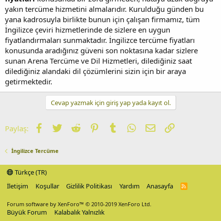
yakın tercüme hizmetini almalarıdır. Kurulduğu günden bu
yana kadrosuyla birlikte bunun için çalışan firmamız, tüm
İngilizce çeviri hizmetlerinde de sizlere en uygun
fiyatlandırmaları sunmaktadır. İngilizce tercüme fiyatları
konusunda aradığınız güveni son noktasına kadar sizlere
sunan Arena Tercüme ve Dil Hizmetleri, dilediğiniz saat
dilediğiniz alandaki dil çözümlerini sizin için bir araya
getirmektedir.
Cevap yazmak için giriş yap yada kayıt ol.
Facebook
Twitter
Reddit
Pinterest
Tumblr
WhatsApp
E-posta
Link
Paylaş:
İngilizce Tercüme
Türkçe (TR)
İletişim
Koşullar
Gizlilik Politikası
Yardım
Anasayfa
R
S
S
Forum software by XenForo™
© 2010-2019 XenForo Ltd.
Büyük Forum
Kalabalık Yalnızlık