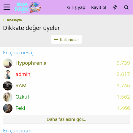
Giriş yap
Kayıt ol
Anasayfa
Dikkate değer üyeler
Kullanıcılar
En çok mesaj
Hypophrenia
9,739
admin
2,617
RAM
1,746
Ozkul
1,562
Feki
1,466
Daha fazlasını gör…
En çok puan