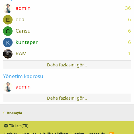
admin
36
eda
6
E
Cansu
6
C
kunteper
6
K
RAM
1
Daha fazlasını gör…
Yönetim kadrosu
admin
Daha fazlasını gör…
Anasayfa
Türkçe (TR)
R