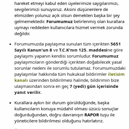
hareket etmeyi kabul eden üyelerimize saygılarımızı,
sevgilerimizi sunuyoruz. Aksini düşünenlere de
elimizden yolunuz açık olsun demekten başka bir şey
gelmemektedir.
Forumumuz
belirlenmiş olan kurallara
uymayı reddeden kullanıcılara hizmet vermek zorunda
değildir.
Forumumuzda paylaşıma sunulan tüm içerikten
5651
Sayılı Kanun'un 8
ve
T.C.K'nın 125. maddesi
ne göre
paylaşımı yapanın kendisi sorumludur.
Forumumuz
paylaşımcıların gönderdiği içerikten doğabilecek yasal
sorunlar nedeni ile sorumlu tutulamaz. Forumumuzdaki
paylaşımlar hakkında tüm hukuksal bildirimler
iletisim
kanalı
üzerinden bildirilmesi halinde, bildirimin bize
ulaşmasından sonra en geç
7 (yedi) gün içerisinde
yanıt verilir.
Kurallara aykırı bir durum görüldüğünde, başka
kullanıcıların konuya müdahil olması üzücü sonuçlar
doğurduğundan, doğru davranışın
RAPOR
tuşu ile
yöneticilere bildirilmesi olduğunu hatırlatırız.