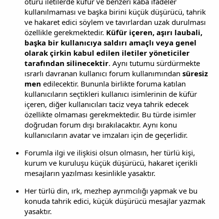
ötürü iletilerde küfür ve benzeri kaba ifadeler
kullanılmaması ve başka birini küçük düşürücü, tahrik
ve hakaret edici söylem ve tavırlardan uzak durulması
özellikle gerekmektedir.
Küfür içeren, aşırı laubali,
başka bir kullanıcıya saldırı amaçlı veya genel
olarak çirkin kabul edilen iletiler yöneticiler
tarafından silinecektir
. Aynı tutumu sürdürmekte
ısrarlı davranan kullanıcı forum kullanımından
süresiz
men
edilecektir. Bununla birlikte foruma katılan
kullanıcıların seçtikleri kullanıcı isimlerinin de küfür
içeren, diğer kullanıcıları taciz veya tahrik edecek
özellikte olmaması gerekmektedir. Bu türde isimler
doğrudan forum dışı bırakılacaktır. Aynı konu
kullanıcıların avatar ve imzaları için de geçerlidir.
Forumla ilgi ve ilişkisi olsun olmasın, her türlü kişi,
kurum ve kuruluşu küçük düşürücü, hakaret içerikli
mesajların yazılması kesinlikle yasaktır.
Her türlü din, ırk, mezhep ayrımcılığı yapmak ve bu
konuda tahrik edici, küçük düşürücü mesajlar yazmak
yasaktır.