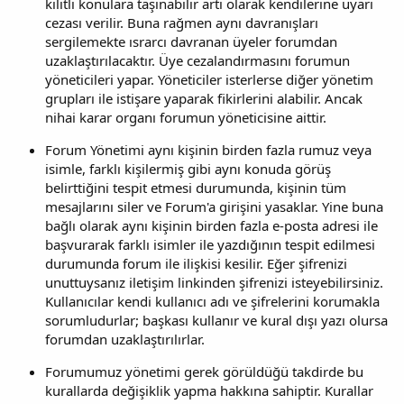
kilitli konulara taşınabilir artı olarak kendilerine uyarı
cezası verilir. Buna rağmen aynı davranışları
sergilemekte ısrarcı davranan üyeler forumdan
uzaklaştırılacaktır. Üye cezalandırmasını forumun
yöneticileri yapar. Yöneticiler isterlerse diğer yönetim
grupları ile istişare yaparak fikirlerini alabilir. Ancak
nihai karar organı forumun yöneticisine aittir.
Forum Yönetimi aynı kişinin birden fazla rumuz veya
isimle, farklı kişilermiş gibi aynı konuda görüş
belirttiğini tespit etmesi durumunda, kişinin tüm
mesajlarını siler ve Forum'a girişini yasaklar. Yine buna
bağlı olarak aynı kişinin birden fazla e-posta adresi ile
başvurarak farklı isimler ile yazdığının tespit edilmesi
durumunda forum ile ilişkisi kesilir. Eğer şifrenizi
unuttuysanız iletişim linkinden şifrenizi isteyebilirsiniz.
Kullanıcılar kendi kullanıcı adı ve şifrelerini korumakla
sorumludurlar; başkası kullanır ve kural dışı yazı olursa
forumdan uzaklaştırılırlar.
Forumumuz yönetimi gerek görüldüğü takdirde bu
kurallarda değişiklik yapma hakkına sahiptir. Kurallar