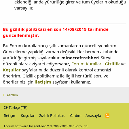
eklendiği anda yürürlüğe girer ve tüm üyelerin okuduğu
varsayılır.
Bu gizlilik politikası en son 14/08/2019 tarihinde
güncellenmiştir.
Bu Forum kurallarını çeşitli zamanlarda güncelleyebilirim.
Güncelleme yapıldığı zaman değişiklikler hemen akabinde
yürürlüğe girmiş sayılacaktır.
minecraftrehberi
Siteyi
düzenli olarak ziyaret ediyorsanız,
Forum Kuralları
,
Gizlilik
ve
Koşullar
sayfalarını da düzenli olarak kontrol etmenizi
öneririm. Gizlilik politikamız ile ilgili her türlü soru ve
önerileriniz için
iletişim
sayfasını kullanınız.
Yardım
Türkçe (TR)
İletişim
Koşullar
Gizlilik Politikası
Yardım
Anasayfa
R
S
S
Forum software by XenForo™
© 2010-2019 XenForo Ltd.