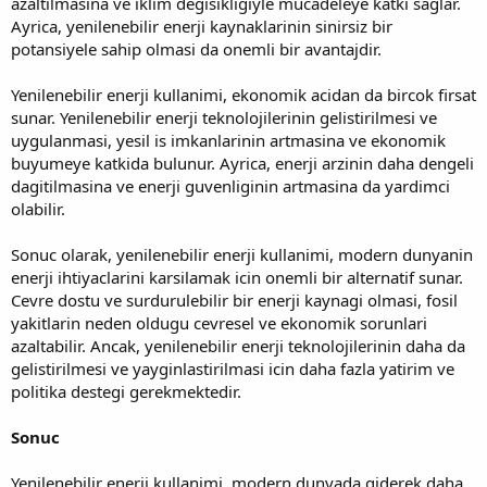
azaltilmasina ve iklim degisikligiyle mucadeleye katki saglar.
Ayrica, yenilenebilir enerji kaynaklarinin sinirsiz bir
potansiyele sahip olmasi da onemli bir avantajdir.
Yenilenebilir enerji kullanimi, ekonomik acidan da bircok firsat
sunar. Yenilenebilir enerji teknolojilerinin gelistirilmesi ve
uygulanmasi, yesil is imkanlarinin artmasina ve ekonomik
buyumeye katkida bulunur. Ayrica, enerji arzinin daha dengeli
dagitilmasina ve enerji guvenliginin artmasina da yardimci
olabilir.
Sonuc olarak, yenilenebilir enerji kullanimi, modern dunyanin
enerji ihtiyaclarini karsilamak icin onemli bir alternatif sunar.
Cevre dostu ve surdurulebilir bir enerji kaynagi olmasi, fosil
yakitlarin neden oldugu cevresel ve ekonomik sorunlari
azaltabilir. Ancak, yenilenebilir enerji teknolojilerinin daha da
gelistirilmesi ve yayginlastirilmasi icin daha fazla yatirim ve
politika destegi gerekmektedir.
Sonuc
Yenilenebilir enerji kullanimi, modern dunyada giderek daha