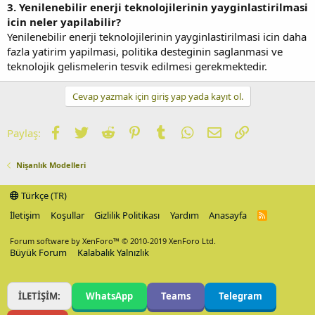
3. Yenilenebilir enerji teknolojilerinin yayginlastirilmasi
icin neler yapilabilir?
Yenilenebilir enerji teknolojilerinin yayginlastirilmasi icin daha
fazla yatirim yapilmasi, politika desteginin saglanmasi ve
teknolojik gelismelerin tesvik edilmesi gerekmektedir.
Cevap yazmak için giriş yap yada kayıt ol.
Facebook
Twitter
Reddit
Pinterest
Tumblr
WhatsApp
E-posta
Link
Paylaş:
Nişanlık Modelleri
Türkçe (TR)
İletişim
Koşullar
Gizlilik Politikası
Yardım
Anasayfa
R
S
S
Forum software by XenForo™
© 2010-2019 XenForo Ltd.
Büyük Forum
Kalabalık Yalnızlık
İLETİŞİM:
WhatsApp
Teams
Telegram