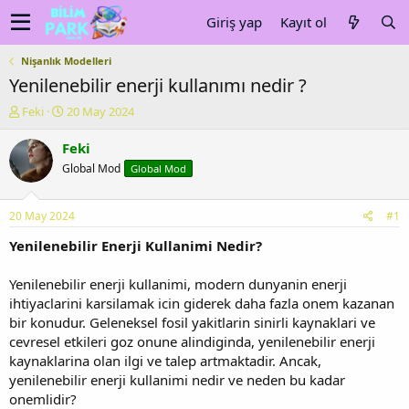
Giriş yap
Kayıt ol
Nişanlık Modelleri
Yenilenebilir enerji kullanımı nedir ?
K
B
Feki
20 May 2024
o
a
n
ş
Feki
u
l
Global Mod
Global Mod
y
a
u
n
b
g
20 May 2024
#1
a
ı
ş
ç
Yenilenebilir Enerji Kullanimi Nedir?
l
t
a
a
Yenilenebilir enerji kullanimi, modern dunyanin enerji
t
r
ihtiyaclarini karsilamak icin giderek daha fazla onem kazanan
a
i
bir konudur. Geleneksel fosil yakitlarin sinirli kaynaklari ve
n
h
cevresel etkileri goz onune alindiginda, yenilenebilir enerji
i
kaynaklarina olan ilgi ve talep artmaktadir. Ancak,
yenilenebilir enerji kullanimi nedir ve neden bu kadar
onemlidir?