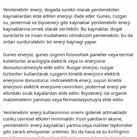
Yenilenebilir enerji, dogada surekli olarak yenilenebilen
kaynaklardan elde edilen enerjiyi ifade eder. Gunes, ruzgar,
su, jeotermal ve biyoenerji gibi kaynaklar yenilenebilir enerji
kaynaklarina ornek olarak verilebilir. Bu kaynaklar, dogal
sureclerle ve insan mudahalesi olmaksizin yenilenebilir, bu da
onlari surdurulebilir bir enerji kaynagi yapar.
Gunes enerjisi, gunes isiginin fotovoltaik paneller veya termal
kolektorler araciligiyla elektrik veya isi enerjisine
donusturulmesiyle elde edilir. Ruzgar enerjisi, ruzgar
turbinleri kullanilarak ruzgarin kinetik enerjisini elektrik
enerjisine donusturur. Hidroelektrik enerji, suyun kinetik
enerjisini elektrik enerjisine cevirirken, jeotermal enerji yer
altindaki sicak kayalardan elde edilir. Biyoenerji ise organik
malzemelerin yanmasi veya fermantasyonuyla elde edilir.
Yenilenebilir enerji kullaniminin onemi giderek artmaktadir
cunku cevresel etkileri minimaldir. Fosil yakitlarin aksine,
yenilenebilir enerji kaynaklari yanma veya nukleer tepkimeler
gibi zararli emisyonlar uretmez. Bu da hava ve su kirliliginin