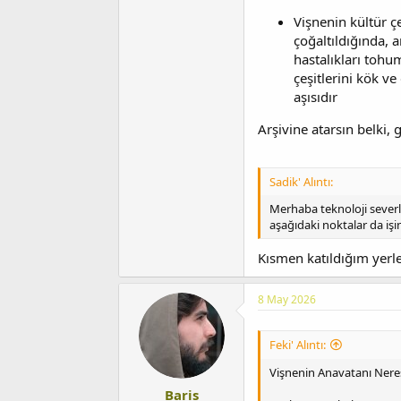
Vişnenin kültür ç
çoğaltıldığında, 
hastalıkları tohu
çeşitlerini kök v
aşısıdır
Arşivine atarsın belki, 
Sadik' Alıntı:
Merhaba teknoloji severle
aşağıdaki noktalar da işi
Kısmen katıldığım yerle
8 May 2026
Feki' Alıntı:
Vişnenin Anavatanı Neres
Baris