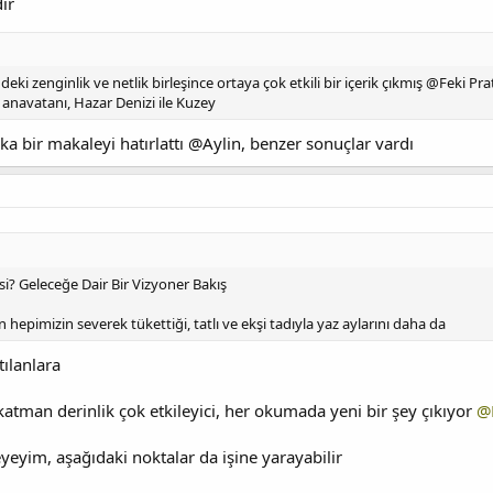
ır
eki zenginlik ve netlik birleşince ortaya çok etkili bir içerik çıkmış @Feki Pr
n anavatanı, Hazar Denizi ile Kuzey
a bir makaleyi hatırlattı @Aylin, benzer sonuçlar vardı
i? Geleceğe Dair Bir Vizyoner Bakış
pimizin severek tükettiği, tatlı ve ekşi tadıyla yaz aylarını daha da
ılanlara
atman derinlik çok etkileyici, her okumada yeni bir şey çıkıyor
@
eyim, aşağıdaki noktalar da işine yarayabilir