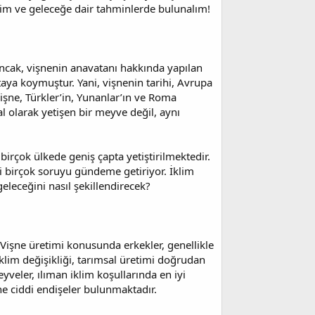
elim ve geleceğe dair tahminlerde bulunalım!
. Ancak, vişnenin anavatanı hakkında yapılan
ya koymuştur. Yani, vişnenin tarihi, Avrupa
vişne, Türkler’in, Yunanlar’ın ve Roma
 olarak yetişen bir meyve değil, aynı
irçok ülkede geniş çapta yetiştirilmektedir.
li birçok soruyu gündeme getiriyor. İklim
 geleceğini nasıl şekillendirecek?
. Vişne üretimi konusunda erkekler, genellikle
İklim değişikliği, tarımsal üretimi doğrudan
eyveler, ılıman iklim koşullarında en iyi
ine ciddi endişeler bulunmaktadır.