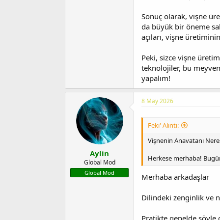
Sonuç olarak, vişne üre
da büyük bir öneme sahi
açıları, vişne üretimin
Peki, sizce vişne üretim
teknolojiler, bu meyven
yapalım!
8 May 2026
Feki' Alıntı:
Vişnenin Anavatanı Neres
Aylin
Herkese merhaba! Bugün he
Global Mod
Global Mod
Merhaba arkadaşlar
Dilindeki zenginlik ve n
Pratikte genelde şöyle 