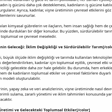
 kadın iş gücünü daha çok desteklemesi, kadınların iş gücüne katıl
urgulanır. Ayrıca, kadınlar, vişne üretiminin çevresel etkilerini 
temlerini savunurlar.
ılan kimyasal gübrelerin ve ilaçların, hem insan sağlığı hem de ç
rinde durdukları bir diğer konudur. Bu yüzden, sürdürülebilir tar
r toplumsal ve çevresel meseledir.
nin Geleceği: İklim Değişikliği ve Sürdürülebilir Tarım[/col
, büyük ölçüde iklim değişikliği ve tarımda kullanılan teknolojiler
ak değerlendirilirken, kadınlar için toplumsal eşitlik, çevresel etki 
riciliği gelecekte daha zor hale gelebilir. Bu durumda, hem erkekleri
em de kadınların toplumsal etkiler ve çevresel faktörlere duyarlı y
m modeli oluşturulabilir.
lerinin, yapay zeka ve veri analizlerinin, vişne üretiminde nasıl 
 verimli sulama, zararlı yönetimi ve iklim tahminleri konusunda yar
acaktır.
Üretimi ve Gelecekteki Toplumsal Etkiler[/color]