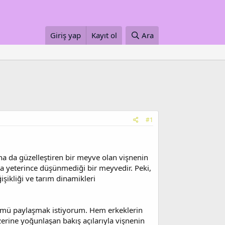
Giriş yap
Kayıt ol
Ara
#1
aha da güzelleştiren bir meyve olan vişnenin
a yeterince düşünmediği bir meyvedir. Peki,
şikliği ve tarım dinamikleri
ümü paylaşmak istiyorum. Hem erkeklerin
üzerine yoğunlaşan bakış açılarıyla vişnenin