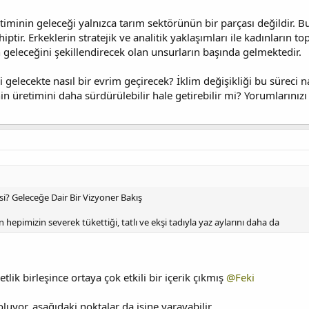
timinin geleceği yalnızca tarım sektörünün bir parçası değildir. B
ptir. Erkeklerin stratejik ve analitik yaklaşımları ile kadınların 
in geleceğini şekillendirecek olan unsurların başında gelmektedir.
i gelecekte nasıl bir evrim geçirecek? İklim değişikliği bu süreci n
in üretimini daha sürdürülebilir hale getirebilir mi? Yorumlarınızı
i? Geleceğe Dair Bir Vizyoner Bakış
pimizin severek tükettiği, tatlı ve ekşi tadıyla yaz aylarını daha da
etlik birleşince ortaya çok etkili bir içerik çıkmış
@Feki
oluyor, aşağıdaki noktalar da işine yarayabilir