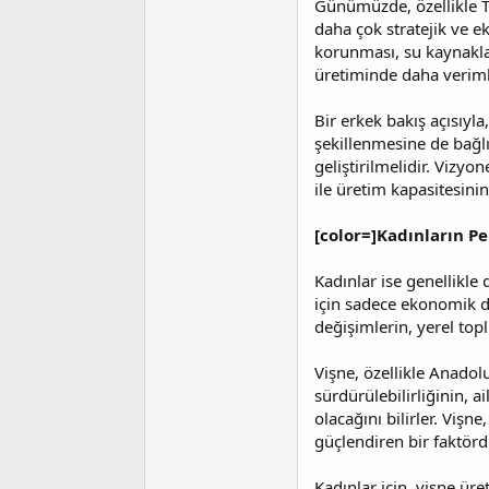
Günümüzde, özellikle 
daha çok stratejik ve ek
korunması, su kaynaklar
üretiminde daha verimli
Bir erkek bakış açısıyla
şekillenmesine de bağlı
geliştirilmelidir. Vizyo
ile üretim kapasitesinin
[color=]Kadınların Pe
Kadınlar ise genellikle
için sadece ekonomik de
değişimlerin, yerel topl
Vişne, özellikle Anadol
sürdürülebilirliğinin, 
olacağını bilirler. Vişn
güçlendiren bir faktörd
Kadınlar için, vişne üre