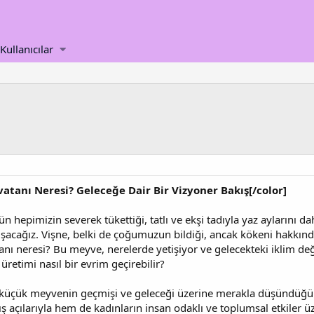
Kullanıcılar
atanı Neresi? Geleceğe Dair Bir Vizyoner Bakış[/color]
hepimizin severek tükettiği, tatlı ve ekşi tadıyla yaz aylarını d
şacağız. Vişne, belki de çoğumuzun bildiği, ancak kökeni hakkınd
nı neresi? Bu meyve, nerelerde yetişiyor ve gelecekteki iklim deği
etimi nasıl bir evrim geçirebilir?
u küçük meyvenin geçmişi ve geleceği üzerine merakla düşündüğ
kış açılarıyla hem de kadınların insan odaklı ve toplumsal etkiler 