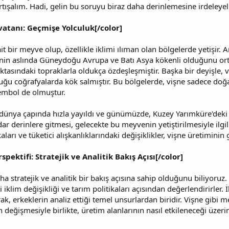
tartışalım. Hadi, gelin bu soruyu biraz daha derinlemesine irdeley
vatanı: Geçmişe Yolculuk[/color]
ait bir meyve olup, özellikle iklimi ılıman olan bölgelerde yetişir
nin aslında Güneydoğu Avrupa ve Batı Asya kökenli olduğunu orta
ktasındaki topraklarla oldukça özdeşleşmiştir. Başka bir deyişle, 
ğu coğrafyalarda kök salmıştır. Bu bölgelerde, vişne sadece doğal
embol de olmuştur.
 dünya çapında hızla yayıldı ve günümüzde, Kuzey Yarımküre'deki b
ar derinlere gitmesi, gelecekte bu meyvenin yetiştirilmesiyle ilgi
kaları ve tüketici alışkanlıklarındaki değişiklikler, vişne üretiminin
spektifi: Stratejik ve Analitik Bakış Açısı[/color]
ha stratejik ve analitik bir bakış açısına sahip olduğunu biliyoruz
klim değişikliği ve tarım politikaları açısından değerlendirirler. 
rak, erkeklerin analiz ettiği temel unsurlardan biridir. Vişne gibi m
in değişmesiyle birlikte, üretim alanlarının nasıl etkileneceği üzer