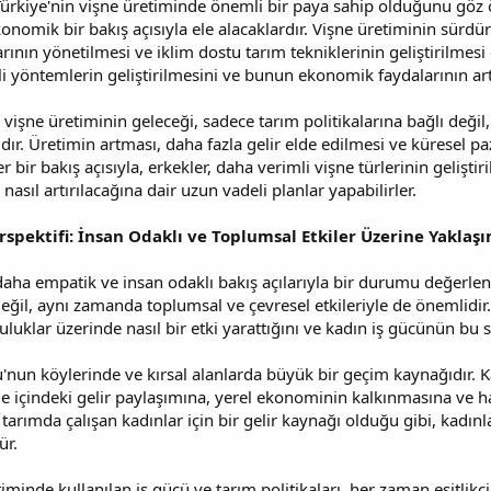
Türkiye'nin vişne üretiminde önemli bir paya sahip olduğunu gö
onomik bir bakış açısıyla ele alacaklardır. Vişne üretiminin sürdürül
ının yönetilmesi ve iklim dostu tarım tekniklerinin geliştirilmesi 
 yöntemlerin geliştirilmesini ve bunun ekonomik faydalarının artı
, vişne üretiminin geleceği, sadece tarım politikalarına bağlı değil
dır. Üretimin artması, daha fazla gelir elde edilmesi ve küresel pa
ner bir bakış açısıyla, erkekler, daha verimli vişne türlerinin gelişt
 nasıl artırılacağına dair uzun vadeli planlar yapabilirler.
rspektifi: İnsan Odaklı ve Toplumsal Etkiler Üzerine Yaklaşı
 daha empatik ve insan odaklı bakış açılarıyla bir durumu değerlend
ğil, aynı zamanda toplumsal ve çevresel etkileriyle de önemlidir.
uluklar üzerinde nasıl bir etki yarattığını ve kadın iş gücünün bu 
u'nun köylerinde ve kırsal alanlarda büyük bir geçim kaynağıdır. K
aile içindeki gelir paylaşımına, yerel ekonominin kalkınmasına ve 
e, tarımda çalışan kadınlar için bir gelir kaynağı olduğu gibi, kadın
ür.
timinde kullanılan iş gücü ve tarım politikaları, her zaman eşitlikçi 