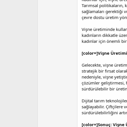
Tarımsal politikaların,
sağlamaları gerektiği v
çevre dostu üretim yön
Vişne üretiminde kullan
kadınların dikkatle üze
kadınlar için önemli bi
[color=]Vişne Üretimi
Gelecekte, vişne üretimi
stratejik bir fırsat olar
nedeniyle, vişne yetişti
çözümler geliştirmesi, h
sürdürülebilir bir üreti
Dijital tarım teknoloji
sağlayabilir. Çiftçilere
sürdürülebilirliğini artır
[color=]Sonuç: Vişne 