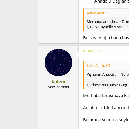
Anadolu Dağları'd
Aylin' Alıntı:
Merhaba arkadaşlar Dilind
işine yarayabilir Vişneni
Bu söylediğin bana başk
8 May 2026
Feki' Alıntı:
Vişnenin Anavatanı Neres
Kalem
Herkese merhaba! Bugün he
New member
Merhaba tartışmaya kat
Anlatımındaki katman k
Bu arada şunu da söyley