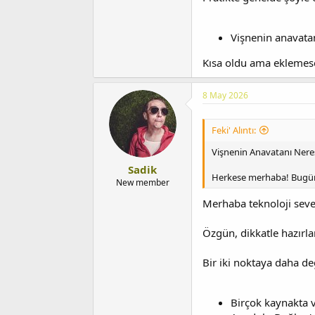
Vişnenin anavatan
Kısa oldu ama eklemese
8 May 2026
Feki' Alıntı:
Vişnenin Anavatanı Neres
Sadik
Herkese merhaba! Bugün he
New member
Merhaba teknoloji seve
Özgün, dikkatle hazırla
Bir iki noktaya daha de
Birçok kaynakta 