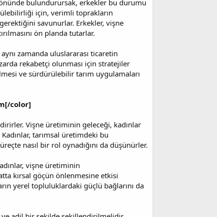
z önünde bulundurursak, erkekler bu durumu
ebilirliği için, verimli toprakların
gerektiğini savunurlar. Erkekler, vişne
rılmasını ön planda tutarlar.
, aynı zamanda uluslararası ticaretin
zarda rekabetçi olunması için stratejiler
irilmesi ve sürdürülebilir tarım uygulamaları
m[/color]
irirler. Vişne üretiminin geleceği, kadınlar
 Kadınlar, tarımsal üretimdeki bu
süreçte nasıl bir rol oynadığını da düşünürler.
adınlar, vişne üretiminin
hatta kırsal göçün önlenmesine etkisi
ların yerel topluluklardaki güçlü bağlarını da
ve adil bir şekilde şekillendirilmelidir.