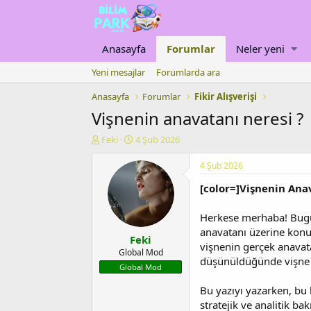
Anasayfa
Forumlar
Neler yeni
Yeni mesajlar
Forumlarda ara
Anasayfa
Forumlar
Fikir Alışverişi
Vişnenin anavatanı neresi ?
K
B
Feki
4 Şub 2026
o
a
n
ş
4 Şub 2026
u
l
[color=]Vişnenin Anav
y
a
u
n
b
g
Herkese merhaba! Bugün 
a
ı
anavatanı üzerine konu
Feki
ş
ç
vişnenin gerçek anavata
l
t
Global Mod
düşünüldüğünde vişne ür
a
a
Global Mod
t
r
a
i
Bu yazıyı yazarken, b
n
h
stratejik ve analitik ba