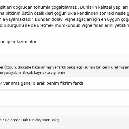
eşitleri doğrudan tohumla çoğaltılamaz . Bunların kalıtsal yapıl
ana bitkinin üstün özellikleri çoğunlukla kendinden sonraki nesle 
mla yayılmaktadır. Bundan dolayı vişne ağaçları için en uygun çoğal
e dip sürgünü ile de üretmek mümkündür. Vişne fidanlarını yetiştir
gün gelir lazım olur
r Özgün, dikkatle hazırlanmış ve farklı bakış açısı sunan bir içerik üretmişs
ne yarayabilir Birçok kaynakta vişnenin
r var ama genel olarak benim fikrim farklı
i? Geleceğe Dair Bir Vizyoner Bakış