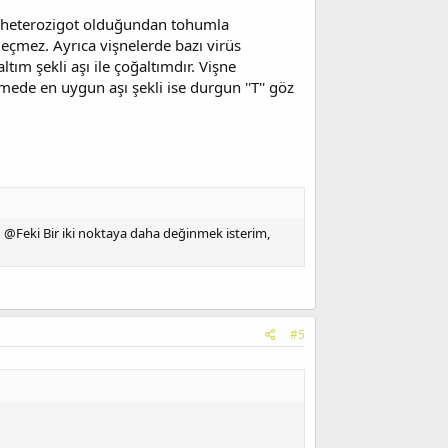
arı heterozigot olduğundan tohumla
geçmez. Ayrıca vişnelerde bazı virüs
tım şekli aşı ile çoğaltımdır. Vişne
mede en uygun aşı şekli ise durgun ''T'' göz
in @Feki Bir iki noktaya daha değinmek isterim,
#5