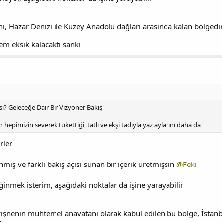
ı, Hazar Denizi ile Kuzey Anadolu dağları arasında kalan bölgedi
m eksik kalacaktı sanki
i? Geleceğe Dair Bir Vizyoner Bakış
pimizin severek tükettiği, tatlı ve ekşi tadıyla yaz aylarını daha da
rler
nmış ve farklı bakış açısı sunan bir içerik üretmişsin
@Feki
ğinmek isterim, aşağıdaki noktalar da işine yarayabilir
vişnenin muhtemel anavatanı olarak kabul edilen bu bölge, İstanb