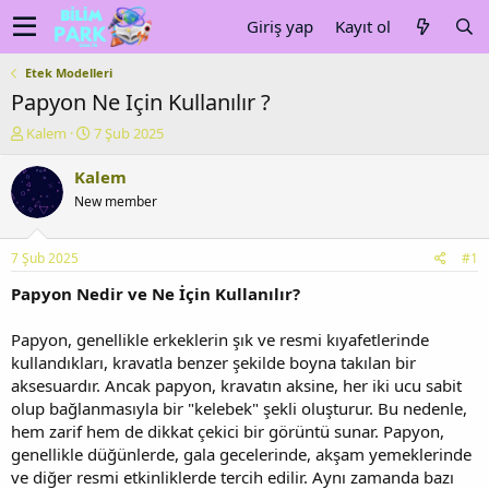
Giriş yap
Kayıt ol
Etek Modelleri
Papyon Ne Için Kullanılır ?
K
B
Kalem
7 Şub 2025
o
a
n
ş
Kalem
u
l
New member
y
a
u
n
b
g
7 Şub 2025
#1
a
ı
ş
ç
Papyon Nedir ve Ne İçin Kullanılır?
l
t
a
a
Papyon, genellikle erkeklerin şık ve resmi kıyafetlerinde
t
r
kullandıkları, kravatla benzer şekilde boyna takılan bir
a
i
aksesuardır. Ancak papyon, kravatın aksine, her iki ucu sabit
n
h
olup bağlanmasıyla bir "kelebek" şekli oluşturur. Bu nedenle,
i
hem zarif hem de dikkat çekici bir görüntü sunar. Papyon,
genellikle düğünlerde, gala gecelerinde, akşam yemeklerinde
ve diğer resmi etkinliklerde tercih edilir. Aynı zamanda bazı