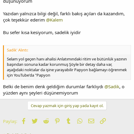
düşünüyorum
Yazıdan yalnızca bilgi değil, farklı bakış açıları da kazandım,
çok teşekkür ederim
@Kalem
Bu sefer kısa kesiyorum, sadelik iyidir
Sadik' Alıntı:
Selam yol geçen hanı ahalisi Anlatımındaki ritim ve bütünlük yazının
başından sonuna kadar korunmuş Şöyle bir detay daha var,
aşağıdaki noktalar da işine yarayabilir Papyon bağlamayı öğrenmek
için YouTube'da "Papyon
Belki de benim denk geldiğim durumlar farklıydı
@Sadik
, o
yüzden aynı şeyleri düşünemiyorum
Cevap yazmak için giriş yap yada kayıt ol.
Facebook
Twitter
Reddit
Pinterest
Tumblr
WhatsApp
E-posta
Link
Paylaş: