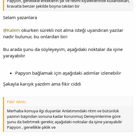
Papyon, genellikle erkeklerin şık ve resmi kıyafetlerinde kullandıkları,
kravatla benzer şekilde boyna takılan bir
Selam yazanlara
@Kalem
okurken sürekli not alma isteği uyandıran yazılar
nadir bulunur, bu onlardan biri
Bu arada şunu da söyleyeyim, aşağıdaki noktalar da işine
yarayabilir
Papyon bağlamak için aşağıdaki adımlar izlenebilir
Şakayla karışık yazdım ama fikir ciddi
Feki' Alıntı:
Merhaba konuya ilgi duyanlar Anlatımındaki ritim ve bütünlük
yazının başından sonuna kadar korunmuş Deneyimlerime göre
şunu da belirtmek gerekir, aşağıdaki noktalar da işine yarayabilir
Papyon , genellikle şıklık ve