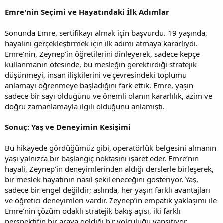
Emre'nin Seçimi ve Hayatındaki İlk Adımlar
Sonunda Emre, sertifikayı almak için başvurdu. 19 yaşında,
hayalini gerçekleştirmek için ilk adımı atmaya kararlıydı.
Emre’nin, Zeynep’in öğretilerini dinleyerek, sadece kepçe
kullanmanın ötesinde, bu mesleğin gerektirdiği stratejik
düşünmeyi, insan ilişkilerini ve çevresindeki toplumu
anlamayı öğrenmeye başladığını fark ettik. Emre, yaşın
sadece bir sayı olduğunu ve önemli olanın kararlılık, azim ve
doğru zamanlamayla ilgili olduğunu anlamıştı.
Sonuç: Yaş ve Deneyimin Kesişimi
Bu hikayede gördüğümüz gibi, operatörlük belgesini almanın
yaşı yalnızca bir başlangıç noktasını işaret eder. Emre’nin
hayali, Zeynep’in deneyimlerinden aldığı derslerle birleşerek,
bir meslek hayatının nasıl şekilleneceğini gösteriyor. Yaş,
sadece bir engel değildir; aslında, her yaşın farklı avantajları
ve öğretici deneyimleri vardır. Zeynep’in empatik yaklaşımı ile
Emre’nin çözüm odaklı stratejik bakış açısı, iki farklı
perspektifin bir araya geldiği bir yolculuğu yansıtıyor.