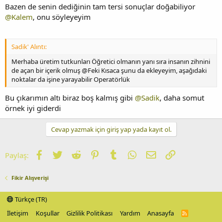
Bazen de senin dediğinin tam tersi sonuçlar doğabiliyor
@Kalem
, onu söyleyeyim
Sadik' Alıntı:
Merhaba üretim tutkunları Öğretici olmanın yanı sıra insanın zihnini
de açan bir içerik olmuş @Feki Kısaca şunu da ekleyeyim, aşağıdaki
noktalar da işine yarayabilir Operatörlük
Bu çıkarımın altı biraz boş kalmış gibi
@Sadik
, daha somut
örnek iyi giderdi
Cevap yazmak için giriş yap yada kayıt ol.
Facebook
Twitter
Reddit
Pinterest
Tumblr
WhatsApp
E-posta
Link
Paylaş:
Fikir Alışverişi
Türkçe (TR)
İletişim
Koşullar
Gizlilik Politikası
Yardım
Anasayfa
R
S