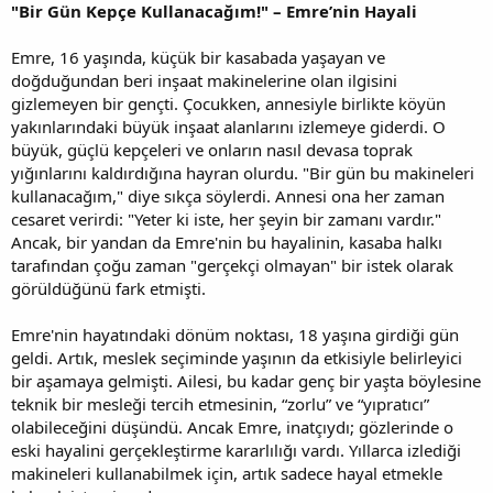
"Bir Gün Kepçe Kullanacağım!" – Emre’nin Hayali
Emre, 16 yaşında, küçük bir kasabada yaşayan ve
doğduğundan beri inşaat makinelerine olan ilgisini
gizlemeyen bir gençti. Çocukken, annesiyle birlikte köyün
yakınlarındaki büyük inşaat alanlarını izlemeye giderdi. O
büyük, güçlü kepçeleri ve onların nasıl devasa toprak
yığınlarını kaldırdığına hayran olurdu. "Bir gün bu makineleri
kullanacağım," diye sıkça söylerdi. Annesi ona her zaman
cesaret verirdi: "Yeter ki iste, her şeyin bir zamanı vardır."
Ancak, bir yandan da Emre'nin bu hayalinin, kasaba halkı
tarafından çoğu zaman "gerçekçi olmayan" bir istek olarak
görüldüğünü fark etmişti.
Emre'nin hayatındaki dönüm noktası, 18 yaşına girdiği gün
geldi. Artık, meslek seçiminde yaşının da etkisiyle belirleyici
bir aşamaya gelmişti. Ailesi, bu kadar genç bir yaşta böylesine
teknik bir mesleği tercih etmesinin, “zorlu” ve “yıpratıcı”
olabileceğini düşündü. Ancak Emre, inatçıydı; gözlerinde o
eski hayalini gerçekleştirme kararlılığı vardı. Yıllarca izlediği
makineleri kullanabilmek için, artık sadece hayal etmekle