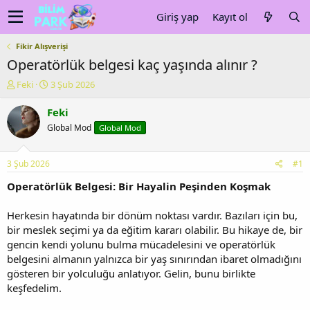
Giriş yap
Kayıt ol
Fikir Alışverişi
Operatörlük belgesi kaç yaşında alınır ?
K
B
Feki
3 Şub 2026
o
a
n
ş
Feki
u
l
Global Mod
Global Mod
y
a
u
n
b
g
3 Şub 2026
#1
a
ı
ş
ç
Operatörlük Belgesi: Bir Hayalin Peşinden Koşmak
l
t
a
a
Herkesin hayatında bir dönüm noktası vardır. Bazıları için bu,
t
r
bir meslek seçimi ya da eğitim kararı olabilir. Bu hikaye de, bir
a
i
gencin kendi yolunu bulma mücadelesini ve operatörlük
n
h
belgesini almanın yalnızca bir yaş sınırından ibaret olmadığını
i
gösteren bir yolculuğu anlatıyor. Gelin, bunu birlikte
keşfedelim.