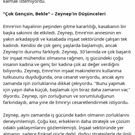
kalmak istemiyordu.
"Çok Gençsin, Bekle" – Zeynep’in Düşünceleri
Emre’nin hayalinin peşinden gitme kararlılığı, kasabanın bir
başka sakinini de etkiledi. Zeynep, Emre’nin annesinin en
yakın arkadaşıydı ve kasabada inşaat sektöründe çalışan tek
kadındı. Kendisi de çok genç yaşlarda başlamıştı, ancak
Zeynep'in durumu farklıydı. Zeynep, 30'larında ve çok başarılı
bir inşaat mühendisi olmasına rağmen, iş gücündeki çoğu
insanın kadına ve genç bir kadına çok az değer verdiğini
biliyordu. Zeynep, Emre'nin inşaat makinelerini kullanma
tutkusunu duyduğunda, ona cesaret veriyordu, ancak aynı
zamanda işin zorluklarına dikkat çekiyordu. "Bunu yapmak
için yaşın daha küçük, başlamak için biraz daha zamanın var,"
diyordu. Zeynep, işin zorluğunun ve sorumluluğunun
farkındaydı, ama yine de Emre'yi cesaretlendirmek istiyordu.
Zeynep, aynı zamanda iş gücünde kadın olmanın zorluklarını
deneyimlemişti. Çoğu kez, erkeklerin daha stratejik ve çözüm
odaklı yaklaşımlarını gözlemlemişti. İnşaat sektöründe yer
almanın, sadece fiziksel güçle değil, doğru stratejilerle de ilgili