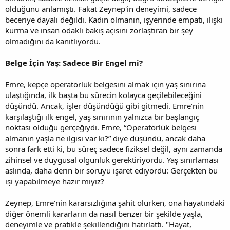
olduğunu anlamıştı. Fakat Zeynep'in deneyimi, sadece
beceriye dayalı değildi. Kadın olmanın, işyerinde empati, ilişki
kurma ve insan odaklı bakış açısını zorlaştıran bir şey
olmadığını da kanıtlıyordu.
Belge İçin Yaş: Sadece Bir Engel mi?
Emre, kepçe operatörlük belgesini almak için yaş sınırına
ulaştığında, ilk başta bu sürecin kolayca geçilebileceğini
düşündü. Ancak, işler düşündüğü gibi gitmedi. Emre’nin
karşılaştığı ilk engel, yaş sınırının yalnızca bir başlangıç
noktası olduğu gerçeğiydi. Emre, “Operatörlük belgesi
almanın yaşla ne ilgisi var ki?” diye düşündü, ancak daha
sonra fark etti ki, bu süreç sadece fiziksel değil, aynı zamanda
zihinsel ve duygusal olgunluk gerektiriyordu. Yaş sınırlaması
aslında, daha derin bir soruyu işaret ediyordu: Gerçekten bu
işi yapabilmeye hazır mıyız?
Zeynep, Emre’nin kararsızlığına şahit olurken, ona hayatındaki
diğer önemli kararların da nasıl benzer bir şekilde yaşla,
deneyimle ve pratikle şekillendiğini hatırlattı. "Hayat,