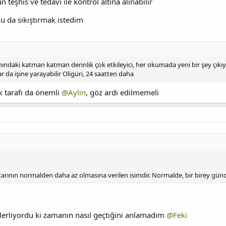
teşhis ve tedavi ile kontrol altına alınabilir
da sıkıştırmak istedim
ındaki katman katman derinlik çok etkileyici, her okumada yeni bir şey çı
r da işine yarayabilir Oligüri, 24 saatten daha
k tarafı da önemli
@Aylin
, göz ardı edilmemeli
ktarının normalden daha az olmasına verilen isimdir. Normalde, bir birey gün
ilerliyordu ki zamanın nasıl geçtiğini anlamadım
@Feki