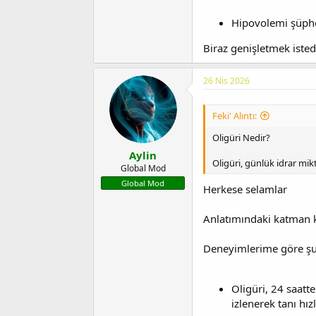
Hipovolemi şüphe
Biraz genişletmek ist
26 Nis 2026
Feki' Alıntı:
Oligüri Nedir?
Aylin
Oligüri, günlük idrar mi
Global Mod
Global Mod
Herkese selamlar
Anlatımındaki katman k
Deneyimlerime göre şunu
Oligüri, 24 saatt
izlenerek tanı hız