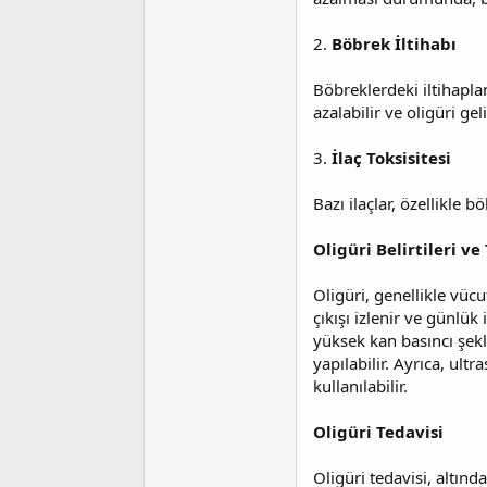
2.
Böbrek İltihabı
Böbreklerdeki iltihapla
azalabilir ve oligüri geli
3.
İlaç Toksisitesi
Bazı ilaçlar, özellikle 
Oligüri Belirtileri ve
Oligüri, genellikle vücu
çıkışı izlenir ve günlük 
yüksek kan basıncı şekli
yapılabilir. Ayrıca, ul
kullanılabilir.
Oligüri Tedavisi
Oligüri tedavisi, altın