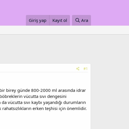
Giriş yap
Kayıt ol
Ara
#1
 bir birey günde 800-2000 ml arasında idrar
 böbreklerin vücutta sıvı dengesini
a da vücutta sıvı kaybı yaşandığı durumların
rahatsızlıkların erken teşhisi için önemlidir.