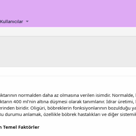
Kullanıcılar
miktarının normalden daha az olmasına verilen isimdir. Normalde,
iktarın 400 ml'nin altına düşmesi olarak tanımlanır. İdrar üretimi,
rinden biridir. Oligüri, böbreklerin fonksiyonlarının bozulduğu y
 Bu durumu anlamak, özellikle böbrek hastalıkları ve diğer sistemik 
n Temel Faktörler