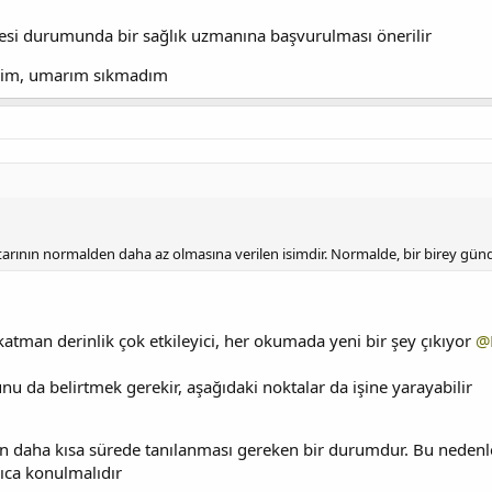
si durumunda bir sağlık uzmanına başvurulması önerilir
edim, umarım sıkmadım
ktarının normalden daha az olmasına verilen isimdir. Normalde, bir birey gün
atman derinlik çok etkileyici, her okumada yeni bir şey çıkıyor
@
 da belirtmek gerekir, aşağıdaki noktalar da işine yarayabilir
en daha kısa sürede tanılanması gereken bir durumdur. Bu nedenle, k
lıca konulmalıdır