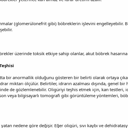
nmalar (glomerülonefrit gibi) böbreklerin işlevini engelleyebilir. 
şebilir.
böbrekler üzerinde toksik etkiye sahip olanlar, akut böbrek hasarına 
 Teşhisi
tta bir anormallik olduğunu gösteren bir belirti olarak ortaya çıka
idrar miktarı ölçülür. Belirtiler, idrarın azalması dışında, genel bir
nde de gözlemlenebilir. Oligüriyi teşhis etmek için, kan testleri, i
trason veya bilgisayarlı tomografi gibi görüntüleme yöntemleri, böb
da yatan nedene göre değişir. Eğer oligüri, sıvı kaybı ve dehidrata