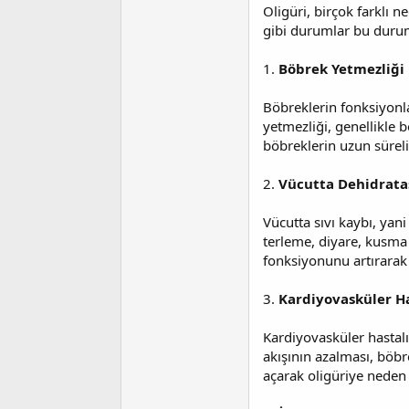
i
Oligüri, birçok farklı 
gibi durumlar bu durumu
1.
Böbrek Yetmezliği
Böbreklerin fonksiyonla
yetmezliği, genellikle 
böbreklerin uzun süreli
2.
Vücutta Dehidrat
Vücutta sıvı kaybı, yani
terleme, diyare, kusma 
fonksiyonunu artırarak 
3.
Kardiyovasküler Ha
Kardiyovasküler hastalık
akışının azalması, böbre
açarak oligüriye neden o