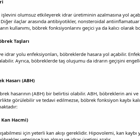
ri
n işlevini olumsuz etkileyerek idrar üretiminin azalmasına yol açabili
 Diğer ilaçlar arasında antibiyotikler, nonsteroidal antiinflamatuar
çların kullanımı, böbrek fonksiyonlarını geçici ya da kalıcı olarak bo
öbrek Taşları
e idrar yolu enfeksiyonları, böbreklerde hasara yol açabilir. Enfeks
zalabilir. Ayrıca, böbreklerde taş oluşumu da idrarın geçişini enge
ek Hasarı (ABH)
öbrek hasarının (ABH) bir belirtisi olabilir. ABH, böbreklerin ani 
irlikte görülebilir ve tedavi edilmezse, böbrek fonksiyon kaybı kalı
aktadır:
 Kan Hacmi)
şabilmesi için yeterli kan akışı gereklidir. Hipovolemi, kan kaybı
brekler yeterince kan almaz ve idrar üretimi azalır.