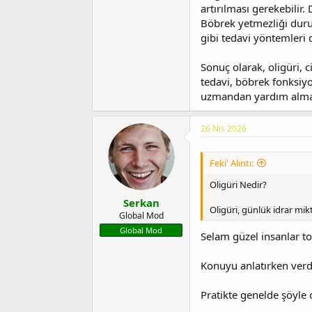
artırılması gerekebilir.
Böbrek yetmezliği duru
gibi tedavi yöntemleri d
Sonuç olarak, oligüri, c
tedavi, böbrek fonksiyo
uzmandan yardım almak
26 Nis 2026
Feki' Alıntı:
Oligüri Nedir?
Serkan
Oligüri, günlük idrar mi
Global Mod
Global Mod
Selam güzel insanlar t
Konuyu anlatırken verd
Pratikte genelde şöyle 