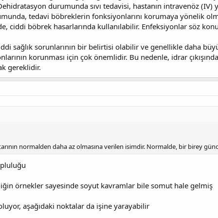
 Dehidratasyon durumunda sıvı tedavisi, hastanın intravenöz (IV) yol
munda, tedavi böbreklerin fonksiyonlarını korumaya yönelik olmal
e, ciddi böbrek hasarlarında kullanılabilir. Enfeksiyonlar söz konus
iddi sağlık sorunlarının bir belirtisi olabilir ve genellikle daha b
nlarının korunması için çok önemlidir. Bu nedenle, idrar çıkışındak
 gereklidir.
ktarının normalden daha az olmasına verilen isimdir. Normalde, bir birey gün
opluluğu
iğin örnekler sayesinde soyut kavramlar bile somut hale gelmiş
oluyor, aşağıdaki noktalar da işine yarayabilir