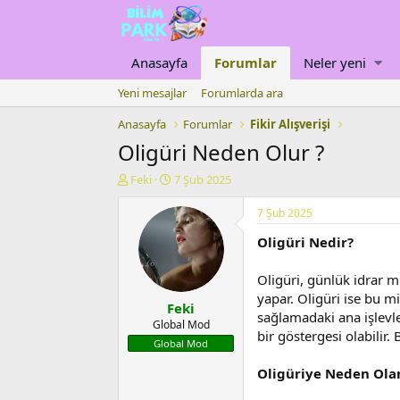
Anasayfa
Forumlar
Neler yeni
Yeni mesajlar
Forumlarda ara
Anasayfa
Forumlar
Fikir Alışverişi
Oligüri Neden Olur ?
K
B
Feki
7 Şub 2025
o
a
n
ş
7 Şub 2025
u
l
Oligüri Nedir?
y
a
u
n
b
g
Oligüri, günlük idrar 
a
ı
yapar. Oligüri ise bu m
Feki
ş
ç
sağlamadaki ana işlevle
l
t
Global Mod
bir göstergesi olabilir.
a
a
Global Mod
t
r
a
i
Oligüriye Neden Ola
n
h