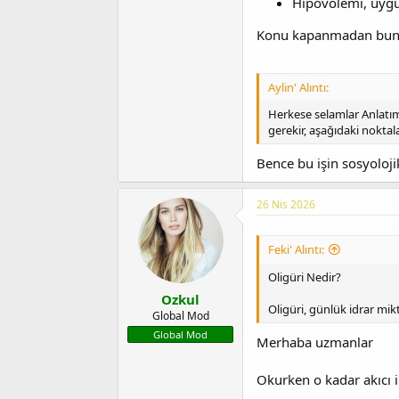
Hipovolemi, uygun 
Konu kapanmadan bunu 
Aylin' Alıntı:
Herkese selamlar Anlatım
gerekir, aşağıdaki noktala
Bence bu işin sosyoloji
26 Nis 2026
Feki' Alıntı:
Oligüri Nedir?
Ozkul
Oligüri, günlük idrar mi
Global Mod
Global Mod
Merhaba uzmanlar
Okurken o kadar akıcı 