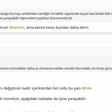
luluğu Konuyu anlatırken verdiğin örnekler sayesinde soyut kavramlar bile s
ine yarayabilir Hipovolemi şüphesi durumunda bir
yorum
@Serkan
, ama bence konu bundan daha derin
ktarının normalden daha az olmasına verilen isimdir. Normalde, bir birey gün
mı değiştiren nadir içeriklerden biri oldu bu yazı
@Feki
k mümkün, aşağıdaki noktalar da işine yarayabilir