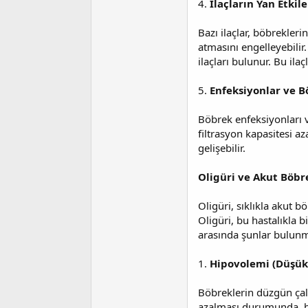
4.
İlaçların Yan Etkile
Bazı ilaçlar, böbrekleri
atmasını engelleyebilir.
ilaçları bulunur. Bu ila
5.
Enfeksiyonlar ve B
Böbrek enfeksiyonları v
filtrasyon kapasitesi a
gelişebilir.
Oligüri ve Akut Böbr
Oligüri, sıklıkla akut b
Oligüri, bu hastalıkla b
arasında şunlar bulunm
1.
Hipovolemi (Düşük
Böbreklerin düzgün çalı
azalması durumunda, bö