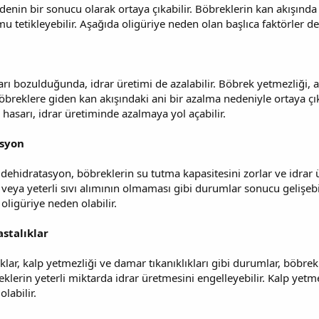
nedenin bir sonucu olarak ortaya çıkabilir. Böbreklerin kan akışınd
 tetikleyebilir. Aşağıda oligüriye neden olan başlıca faktörler de
rı bozulduğunda, idrar üretimi de azalabilir. Böbrek yetmezliği, a
böbreklere giden kan akışındaki ani bir azalma nedeniyle ortaya çı
 hasarı, idrar üretiminde azalmaya yol açabilir.
asyon
 dehidratasyon, böbreklerin su tutma kapasitesini zorlar ve idrar ü
veya yeterli sıvı alımının olmaması gibi durumlar sonucu gelişeb
oligüriye neden olabilir.
stalıklar
lar, kalp yetmezliği ve damar tıkanıklıkları gibi durumlar, böbrekl
klerin yeterli miktarda idrar üretmesini engelleyebilir. Kalp yetmez
labilir.