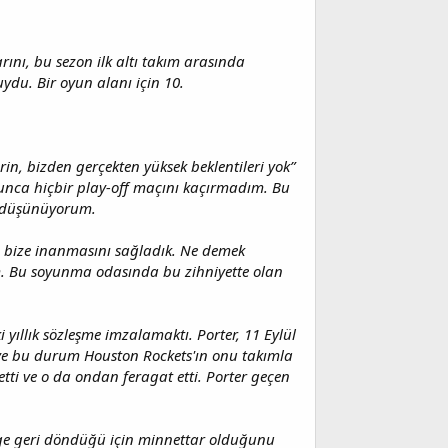
rını, bu sezon ilk altı takım arasında
ydu. Bir oyun alanı için 10.
rin, bizden gerçekten yüksek beklentileri yok”
oyunca hiçbir play-off maçını kaçırmadım. Bu
u düşünüyorum.
rın bize inanmasını sağladık. Ne demek
m. Bu soyunma odasında bu zihniyette olan
 yıllık sözleşme imzalamaktı. Porter, 11 Eylül
ı ve bu durum Houston Rockets'ın onu takımla
etti ve o da ondan feragat etti. Porter geçen
ige geri döndüğü için minnettar olduğunu