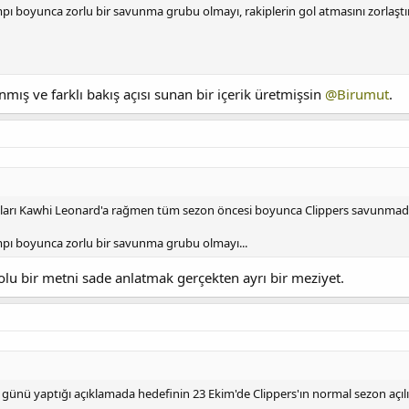
pı boyunca zorlu bir savunma grubu olmayı, rakiplerin gol atmasını zorlaş
nmış ve farklı bakış açısı sunan bir içerik üretmişsin
@Birumut
.
ıları Kawhi Leonard'a rağmen tüm sezon öncesi boyunca Clippers savunmada 
pı boyunca zorlu bir savunma grubu olmayı...
olu bir metni sade anlatmak gerçekten ayrı bir meziyet.
 günü yaptığı açıklamada hedefinin 23 Ekim'de Clippers'ın normal sezon aç