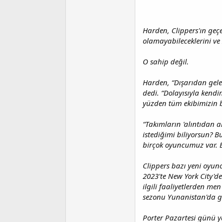
Harden, Clippers'ın geçe
olamayabileceklerini ve
O sahip değil.
Harden, “Dışarıdan gelen
dedi. “Dolayısıyla kend
yüzden tüm ekibimizin 
“Takımların 'alıntıdan a
istediğimi biliyorsun?
birçok oyuncumuz var. B
Clippers bazı yeni oyunc
2023'te New York City'd
ilgili faaliyetlerden me
sezonu Yunanistan'da ge
Porter Pazartesi günü y