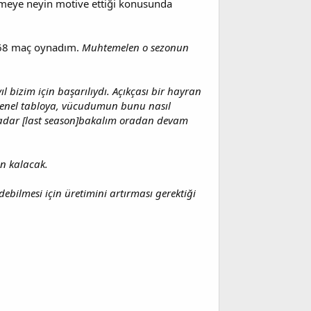
meye neyin motive ettiği konusunda
 68 maç oynadım.
Muhtemelen o sezonun
l bizim için başarılıydı. Açıkçası bir hayran
genel tabloya, vücudumun bunu nasıl
'e kadar [last season]bakalım oradan devam
n kalacak.
ebilmesi için üretimini artırması gerektiği