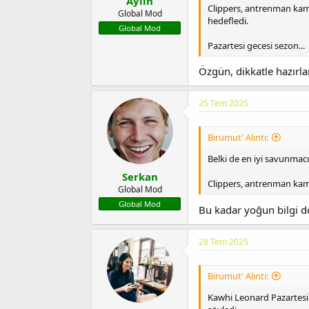
Aylin
Clippers, antrenman kam
Global Mod
hedefledi.
Global Mod
Pazartesi gecesi sezon...
Özgün, dikkatle hazırla
25 Tem 2025
Birumut' Alıntı:
Belki de en iyi savunmac
Serkan
Clippers, antrenman kam
Global Mod
Global Mod
Bu kadar yoğun bilgi d
28 Tem 2025
Birumut' Alıntı:
Kawhi Leonard Pazartesi