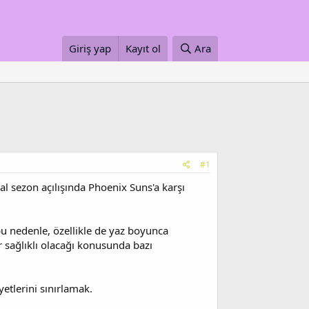
Giriş yap
Kayıt ol
Ara
#1
l sezon açılışında Phoenix Suns'a karşı
u nedenle, özellikle de yaz boyunca
sağlıklı olacağı konusunda bazı
etlerini sınırlamak.