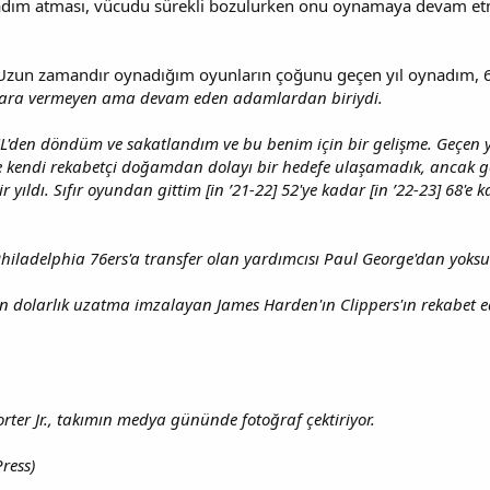
i adım atması, vücudu sürekli bozulurken onu oynamaya devam et
 “Uzun zamandır oynadığım oyunların çoğunu geçen yıl oynadım,
 ara vermeyen ama devam eden adamlardan biriydi.
ACL'den döndüm ve sakatlandım ve bu benim için bir gelişme. Geçen yı
ce kendi rekabetçi doğamdan dolayı bir hedefe ulaşamadık, ancak 
bir yıldı. Sıfır oyundan gittim [in ’21-22] 52'ye kadar [in ’22-23] 68
iladelphia 76ers'a transfer olan yardımcısı Paul George'dan yoksu
yon dolarlık uzatma imzalayan James Harden'ın Clippers'ın rekabet ed
rter Jr., takımın medya gününde fotoğraf çektiriyor.
ress)