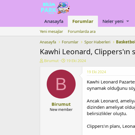
Anasayfa
Forumlar
Neler yeni
Yeni mesajlar
Forumlarda ara
Anasayfa
Forumlar
Spor Haberleri
Basketbo
Kawhi Leonard, Clippers'ın 
K
B
Birumut
19 Eki 2024
o
a
n
ş
19 Eki 2024
u
l
B
Kawhi Leonard Pazartes
y
a
u
n
oynamak olduğunu söy
b
g
a
ı
Ancak Leonard, ameliya
Birumut
ş
ç
dizinden ameliyat oldu
l
t
New member
belirsizlikler oluştu.
a
a
t
r
a
i
Clippers'ın planı, Leon
n
h