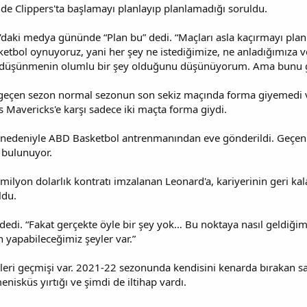
nde Clippers'ta başlamayı planlayıp planlamadığı soruldu.
e'daki medya gününde “Plan bu” dedi. “Maçları asla kaçırmayı pl
ketbol oynuyoruz, yani her şey ne istediğimize, ne anladığımıza 
düşünmenin olumlu bir şey olduğunu düşünüyorum. Ama bunu gü
geçen sezon normal sezonun son sekiz maçında forma giyemedi ve 
as Mavericks'e karşı sadece iki maçta forma giydi.
 nedeniyle ABD Basketbol antrenmanından eve gönderildi. Geçen 
 bulunuyor.
 milyon dolarlık kontratı imzalanan Leonard'a, kariyerinin geri 
ldu.
” dedi. “Fakat gerçekte öyle bir şey yok… Bu noktaya nasıl geldiği
yapabileceğimiz şeyler var.”
eri geçmişi var. 2021-22 sezonunda kendisini kenarda bırakan sağ
nisküs yırtığı ve şimdi de iltihap vardı.