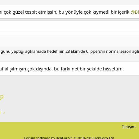
 çok güzel tespit etmişsin, bu yönüyle çok kıymetli bir içerik
@Bi
 günü yaptığı açıklamada hedefinin 23 Ekim'de Clippers'ın normal sezon aç
if alışılmışın çok dışında, bu farkı net bir şekilde hissettim.
pp
osta
Link
l
İletişim
Forum software by XenForo™
© 2010-2019 XenForo Ltd.