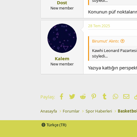
söyledi...
Dost
New member
Konunun püf noktalarını
28 Tem 2025
Birumut' Alıntı:
Kawhi Leonard Pazartesi
söyledi...
Kalem
New member
Yazıya kattığın perspekt
Facebook
Twitter
Reddit
Pinterest
Tumblr
WhatsA
E-p
Paylaş:
Anasayfa
Forumlar
Spor Haberleri
Basketbo
Türkçe (TR)