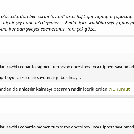
n, olacaklardan ben sorumluyum” dedi. [is] Ligin yaptığını yapacağ
 hiçbir şey bunu tetikleyemez. …Benim için, sevdiğim şeyi yapmaya 
yım, bundan şikayet edemezsiniz. Yani çok güzel.”
ıları Kawhi Leonard'a rağmen tüm sezon öncesi boyunca Clippers savunmada 
pı boyunca zorlu bir savunma grubu olmayı...
andan da anlaşılır kalmayı başaran nadir içeriklerden
@Birumut
.
ıları Kawhi Leonard'a rağmen tüm sezon öncesi boyunca Clippers savunmada 