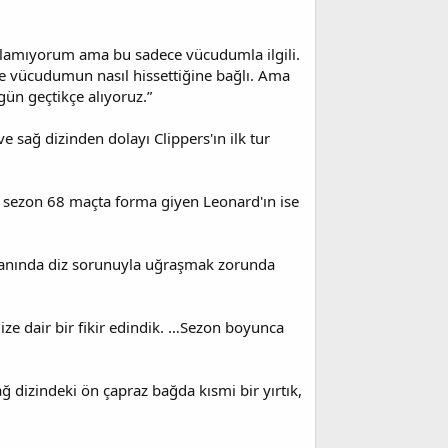
anlamıyorum ama bu sadece vücudumla ilgili.
ve vücudumun nasıl hissettiğine bağlı. Ama
n geçtikçe alıyoruz.”
sağ dizinden dolayı Clippers'ın ilk tur
sezon 68 maçta forma giyen Leonard'ın ise
kalanında diz sorunuyla uğraşmak zorunda
mize dair bir fikir edindik. …Sezon boyunca
 dizindeki ön çapraz bağda kısmi bir yırtık,