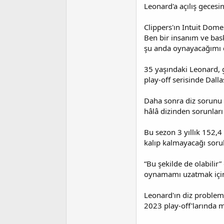
i
Leonard'a açılış gecesi
Clippers'ın Intuit Dom
Ben bir insanım ve bas
şu anda oynayacağımı 
35 yaşındaki Leonard, 
play-off serisinde Dall
Daha sonra diz sorunu
hâlâ dizinden sorunları
Bu sezon 3 yıllık 152,4
kalıp kalmayacağı soru
“Bu şekilde de olabilir
oynamamı uzatmak için 
Leonard'ın diz probleml
2023 play-off'larında me