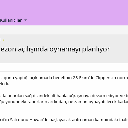
Kullanıcılar
l
sezon açılışında oynamayı planlıyor
i günü yaptığı açıklamada hedefinin 23 Ekim'de Clippers'ın norma
ledi.
tla onarılan sağ dizindeki iltihapla uğraşmaya devam ediyor ve b
ğu yönündeki raporların ardından, ne zaman oynayabilecek kadar 
ard'ın Salı günü Hawaii'de başlayacak antrenman kampındaki faaliy