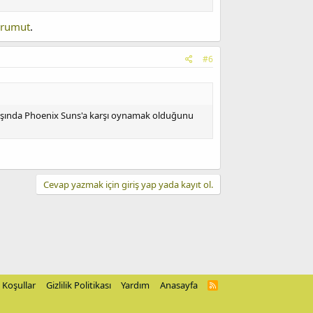
rumut
.
#6
ılışında Phoenix Suns'a karşı oynamak olduğunu
Cevap yazmak için giriş yap yada kayıt ol.
Koşullar
Gizlilik Politikası
Yardım
Anasayfa
R
S
S