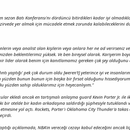
n sezon Batı Konferansı'nı dördüncü bitirdikleri kadar iyi olmadıkla
 zirvede yer almak için mücadele etmek zorunda kalabileceklerini du
lerin veya analist olan kişilerin veya onlara her ne ad verirseniz ve
imizden beklentilerimiz yüksek. Ve ben bireysel olarak. Kariyerim b
bir lider olarak benim için kanıtlamamız gereken çok şey olduğun
lıntı yaptığı' pek çok durum oldu [weren’t] yeterince iyi ve insanla
 Bu yüzden bunun bunun için başka bir fırsat olduğunu hissediyoru
u yüzden sahip olduklarımız için heyecanlıyım.”
ular ekledi ancak en tartışmalı anlaşma guard Kevin Porter Jr. ile iki
eki bir otelde bir kadın arkadaşına saldırdığı şüphesiyle tutukland
n etmesine yol açtı. Rockets, Porter'ı Oklahoma City Thunder'a takas 
çirdi.
aptığı açıklamada, NBA'in vereceği cezayı kabul edeceğini ancak l