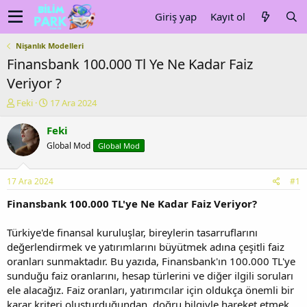
Giriş yap
Kayıt ol
Nişanlık Modelleri
Finansbank 100.000 Tl Ye Ne Kadar Faiz
Veriyor ?
K
B
Feki
17 Ara 2024
o
a
n
ş
Feki
u
l
Global Mod
Global Mod
y
a
u
n
b
g
17 Ara 2024
#1
a
ı
ş
ç
Finansbank 100.000 TL'ye Ne Kadar Faiz Veriyor?
l
t
a
a
Türkiye'de finansal kuruluşlar, bireylerin tasarruflarını
t
r
değerlendirmek ve yatırımlarını büyütmek adına çeşitli faiz
a
i
oranları sunmaktadır. Bu yazıda, Finansbank'ın 100.000 TL'ye
n
h
sunduğu faiz oranlarını, hesap türlerini ve diğer ilgili soruları
i
ele alacağız. Faiz oranları, yatırımcılar için oldukça önemli bir
karar kriteri oluşturduğundan, doğru bilgiyle hareket etmek,