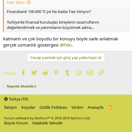
Feki' Alıntı:
Finansbank 100.000 TL'ye Ne Kadar Faiz Veriyor?
Türkiye'de finansal kuruluşlar, bireylerin tasarruflarını
değerlendirmek ve yatırımlarını büyütmek adına...
Katmanlı ve çok boyutlu bir konuyu böyle sade anlatmak
gerçek uzmanlık göstergesi
@Feki
.
Cevap yazmak için giriş yap yada kayıt ol.
Facebook
Twitter
Reddit
Pinterest
Tumblr
WhatsApp
E-posta
Link
Paylaş:
Nişanlık Modelleri
Türkçe (TR)
İletişim
Koşullar
Gizlilik Politikası
Yardım
Anasayfa
R
S
S
Forum software by XenForo™
© 2010-2019 XenForo Ltd.
Büyük Forum
Kalabalık Yalnızlık