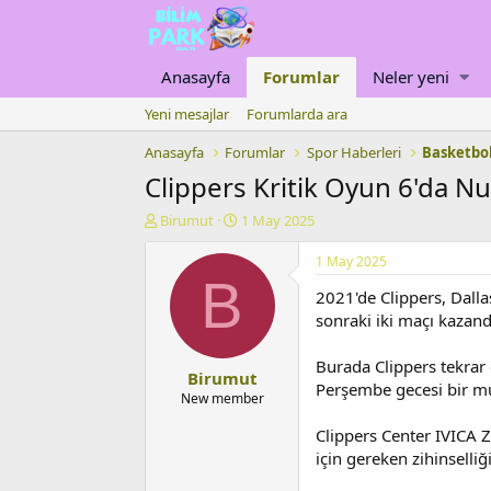
Anasayfa
Forumlar
Neler yeni
Yeni mesajlar
Forumlarda ara
Anasayfa
Forumlar
Spor Haberleri
Basketbo
Clippers Kritik Oyun 6'da Nu
K
B
Birumut
1 May 2025
o
a
n
ş
1 May 2025
u
l
B
2021'de Clippers, Dalla
y
a
u
n
sonraki iki maçı kazandı
b
g
a
ı
Burada Clippers tekrar 
Birumut
ş
ç
Perşembe gecesi bir mu
l
t
New member
a
a
Clippers Center IVICA 
t
r
a
i
için gereken zihinselliği
n
h