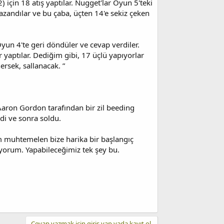
için 18 atış yaptılar. Nugget'lar Oyun 5'teki
zandılar ve bu çaba, üçten 14'e sekiz çeken
yun 4'te geri döndüler ve cevap verdiler.
r yaptılar. Dediğim gibi, 17 üçlü yapıyorlar
rsek, sallanacak. ”
Aaron Gordon tarafından bir zil beeding
rdi ve sonra soldu.
ım muhtemelen bize harika bir başlangıç
yorum. Yapabileceğimiz tek şey bu.
Cevap yazmak için giriş yap yada kayıt ol.