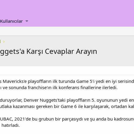
Kullanıcılar
l
ggets'a Karşı Cevaplar Arayın
s Mavericks'e playoffların ilk turunda Game 5'i yedi en iyi serisin
 ve sonunda franchise'ın ilk konferans finallerine ilerledi.
duruyorlar, Denver Nuggets'taki playoffların 5. oyununun yedi en 
tlaka kazanması gereken bir Game 6 ile karşılaşarak, ortadan kal
ZUBAC, 2021'de bu grubun bir parçasıydı ve şu anda bu kadrosunu
 hatırladı.