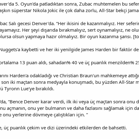
enver'da 5. Oyun'da patladıktan sonra, Zubac muhtemelen bu sefer
aşkın süperstar Nikola Jokic ile çok daha zorlu, All-Star bekçi Ja
bac Salı gecesi Denver'da. “Her ikisini de kazanmalıyız. Her seferi
ayamayız. Her şeyi dışarıda bırakmalıyız, sert oynamalıyız, ne olu
olursa olsun yapmaya hazır olmalıyız. Bir oyun kazanma şansı. [to
Nuggets'a kaybetti ve her iki yenilgide James Harden bir faktör değ
 ortalama 13 puan aldı, sahadan% 40 ve üç puanlık menzilden% 2
rını Harden'a odakladığı ve Christian Braun'un mahkemeye attı
en son iki maçtan sonra medyayla konuşmadı, bu yüzden All-Star m
rü Tyronn Lue'ye bırakıldı.
'da, “Bence Denver karar verdi, ilk iki veya üç maçtan sonra onu di
 onu açmanın, onu yer bulmanın ve daha fazlasını sağlamak için da
 onu yerlerine dövmeye çalıştıkları için. ”
e, üç puanlık çekim ve dizi üzerindeki etkilerden de bahsetti.