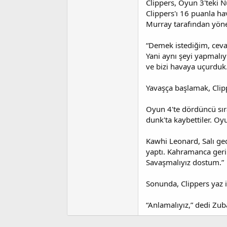
Clippers, Oyun 3'teki N
Clippers'ı 16 puanla h
Murray tarafından yönet
“Demek istediğim, cevap
Yani aynı şeyi yapmalıy
ve bizi havaya uçurduk
Yavaşça başlamak, Clipp
Oyun 4'te dördüncü sır
dunk'ta kaybettiler. Oy
Kawhi Leonard, Salı gec
yaptı. Kahramanca geri
Savaşmalıyız dostum.”
Sonunda, Clippers yaz i
“Anlamalıyız,” dedi Zub