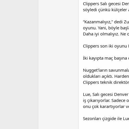
i
Clippers Salı gecesi D
söyledi çünkü külçeler 
“Kazanmalıyız,” dedi Zu
oyunu. Yani, böyle başl
Daha iyi olmalıyız. Ne 
Clippers son iki oyunu 
İki kayıpta maç başına
Nugget'ların savunmala
oldukları açıktı. Hard
Clippers teknik direktö
Lue, Salı gecesi Denver
iş çıkarıyorlar. Sadece
onu çok karartıyorlar ve
Sezonları çizgide ile Lu