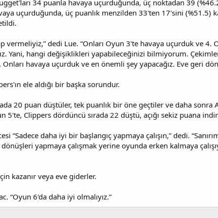
ugget'ları 34 puanla havaya uçurduğunda, üç noktadan 39 (%46.2) 
avaya uçurduğunda, üç puanlık menzilden 33'ten 17'sini (%51.5) ka
ildi.
 vermeliyiz,” dedi Lue. “Onları Oyun 3'te havaya uçurduk ve 4. O
ız. Yani, hangi değişiklikleri yapabileceğinizi bilmiyorum. Çekimle
. Onları havaya uçurduk ve en önemli şey yapacağız. Eve geri döne
ers'ın ele aldığı bir başka sorundur.
ada 20 puan düştüler, tek puanlık bir öne geçtiler ve daha sonra 
un 5'te, Clippers dördüncü sırada 22 düştü, açığı sekiz puana indi
esi “Sadece daha iyi bir başlangıç yapmaya çalışın,” dedi. “Sanır
 dönüşleri yapmaya çalışmak yerine oyunda erken kalmaya çalışı
çin kazanır veya eve giderler.
ac. “Oyun 6'da daha iyi olmalıyız.”