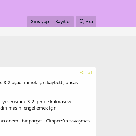
Giriş yap
Kayıt ol
Ara
#1
de 3-2 aşağı inmek için kaybetti, ancak
iyi serisinde 3-2 geride kalması ve
dırılmasını engellemek için.
n önemli bir parçası. Clippers'ın savaşması