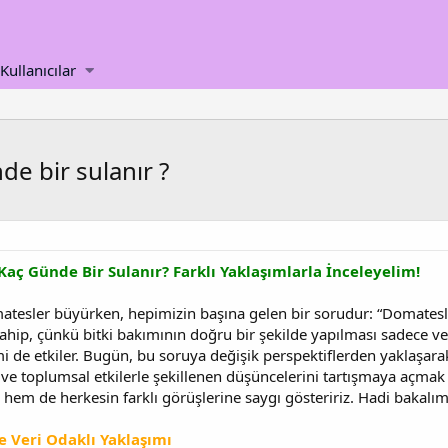
Kullanıcılar
e bir sulanır ?
aç Günde Bir Sulanır? Farklı Yaklaşımlarla İnceleyelim!
esler büyürken, hepimizin başına gelen bir sorudur: “Domatesl
 sahip, çünkü bitki bakımının doğru bir şekilde yapılması sadece 
 de etkiler. Bugün, bu soruya değişik perspektiflerden yaklaşara
 ve toplumsal etkilerle şekillenen düşüncelerini tartışmaya açmak
riz hem de herkesin farklı görüşlerine saygı gösteririz. Hadi bak
e Veri Odaklı Yaklaşımı