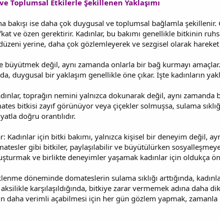
ve Toplumsal Etkilerle Şekillenen Yaklaşımı
na bakışı ise daha çok duygusal ve toplumsal bağlamla şekillenir. 
kat ve özen gerektirir. Kadınlar, bu bakımı genellikle bitkinin ruh
a düzeni yerine, daha çok gözlemleyerek ve sezgisel olarak hareket 
ece büyütmek değil, aynı zamanda onlarla bir bağ kurmayı amaçlar
da, duygusal bir yaklaşım genellikle öne çıkar. İşte kadınların yak
adınlar, toprağın nemini yalnızca dokunarak değil, aynı zamanda b
ates bitkisi zayıf görünüyor veya çiçekler solmuşsa, sulama sıklığı 
yatla doğru orantılıdır.
r: Kadınlar için bitki bakımı, yalnızca kişisel bir deneyim değil,
atesler gibi bitkiler, paylaşılabilir ve büyütülürken sosyalleşmeye
uşturmak ve birlikte deneyimler yaşamak kadınlar için oldukça ön
eklenme döneminde domateslerin sulama sıklığı arttığında, kadınlar
aksilikle karşılaşıldığında, bitkiye zarar vermemek adına daha di
rin daha verimli açabilmesi için her gün gözlem yapmak, zamanla b