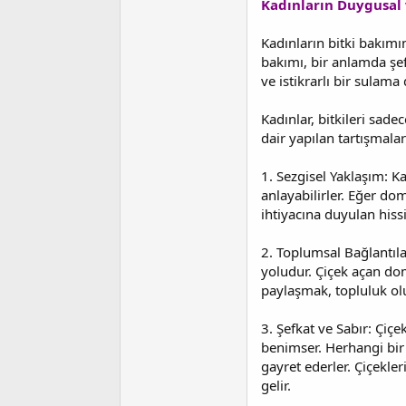
Kadınların Duygusal 
Kadınların bitki bakımı
bakımı, bir anlamda şef
ve istikrarlı bir sulam
Kadınlar, bitkileri sad
dair yapılan tartışmalar
1. Sezgisel Yaklaşım: K
anlayabilirler. Eğer dom
ihtiyacına duyulan hissi
2. Toplumsal Bağlantıla
yoludur. Çiçek açan dom
paylaşmak, topluluk ol
3. Şefkat ve Sabır: Çiç
benimser. Herhangi bir 
gayret ederler. Çiçekle
gelir.