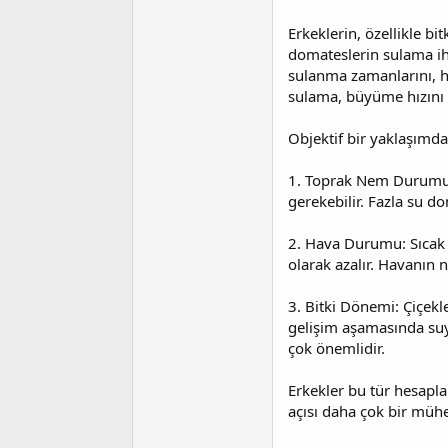
i
Erkeklerin, özellikle 
domateslerin sulama iht
sulanma zamanlarını, ha
sulama, büyüme hızını v
Objektif bir yaklaşımda
1. Toprak Nem Durumu: 
gerekebilir. Fazla su do
2. Hava Durumu: Sıcak g
olarak azalır. Havanın 
3. Bitki Dönemi: Çiçekl
gelişim aşamasında suya
çok önemlidir.
Erkekler bu tür hesapla
açısı daha çok bir mühe