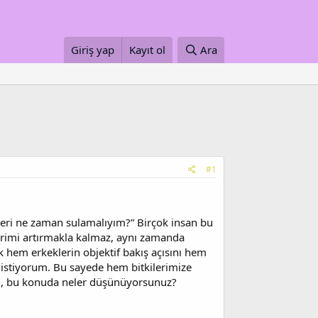
Giriş yap
Kayıt ol
Ara
#1
eri ne zaman sulamalıyım?” Birçok insan bu
verimi artırmakla kalmaz, aynı zamanda
k hem erkeklerin objektif bakış açısını hem
 istiyorum. Bu sayede hem bitkilerimize
alım, bu konuda neler düşünüyorsunuz?