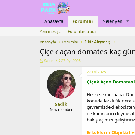
Anasayfa
Forumlar
Neler yeni
Yeni mesajlar
Forumlarda ara
Anasayfa
Forumlar
Fikir Alışverişi
Çiçek açan domates kaç günd
K
B
Sadik
27 Eyl 2025
o
a
n
ş
27 Eyl 2025
u
l
Çiçek Açan Domates K
y
a
u
n
b
g
Herkese merhaba! Domat
a
ı
konuda farklı fikirlere
Sadik
ş
ç
çevremizdeki ekosistemi
l
t
New member
de kadınların duygusal
a
a
bakış açımızı geliştiri
t
r
a
i
n
h
Erkeklerin Objektif v