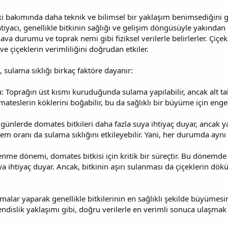
bitki bakımında daha teknik ve bilimsel bir yaklaşım benimsediği
iyacı, genellikle bitkinin sağlığı ve gelişim döngüsüyle yakından i
va durumu ve toprak nemi gibi fiziksel verilerle belirlerler. Çi
e çiçeklerin verimliliğini doğrudan etkiler.
, sulama sıklığı birkaç faktöre dayanır:
Toprağın üst kısmı kuruduğunda sulama yapılabilir, ancak alt tab
mateslerin köklerini boğabilir, bu da sağlıklı bir büyüme için engel
ünlerde domates bitkileri daha fazla suya ihtiyaç duyar, ancak y
nem oranı da sulama sıklığını etkileyebilir. Yani, her durumda a
enme dönemi, domates bitkisi için kritik bir süreçtir. Bu dönemde 
 ihtiyaç duyar. Ancak, bitkinin aşırı sulanması da çiçeklerin dök
malar yaparak genellikle bitkilerinin en sağlıklı şekilde büyümesini
ndislik yaklaşımı gibi, doğru verilerle en verimli sonuca ulaşmak