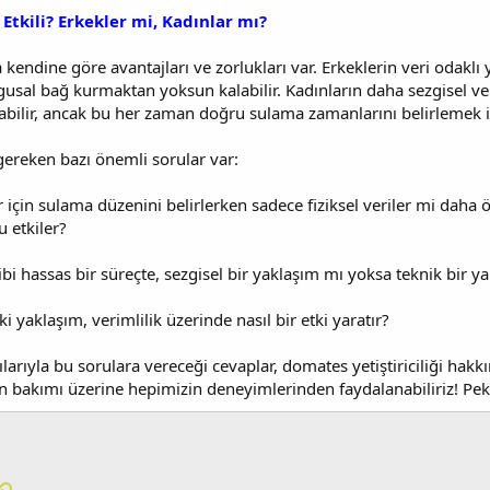
Etkili? Erkekler mi, Kadınlar mı?
a kendine göre avantajları ve zorlukları var. Erkeklerin veri odaklı y
usal bağ kurmaktan yoksun kalabilir. Kadınların daha sezgisel ve şe
bilir, ancak bu her zaman doğru sulama zamanlarını belirlemek içi
ereken bazı önemli sorular var:
 için sulama düzenini belirlerken sadece fiziksel veriler mi daha
u etkiler?
i hassas bir süreçte, sezgisel bir yaklaşım mı yoksa teknik bir ya
ki yaklaşım, verimlilik üzerinde nasıl bir etki yaratır?
ılarıyla bu sorulara vereceği cevaplar, domates yetiştiriciliği hakkı
 bakımı üzerine hepimizin deneyimlerinden faydalanabiliriz! Peki 