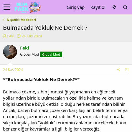
Giriş yap
Kayıt ol
Nişanlık Modelleri
Bulmacada Yokluk Ne Demek ?
K
B
Feki
24 Kas 2024
o
a
n
ş
Feki
u
l
Global Mod
Global Mod
y
a
u
n
b
g
24 Kas 2024
#1
a
ı
ş
ç
**
Bulmacada Yokluk Ne Demek?
**
l
t
a
a
Bulmaca çözme, zihin jimnastiği yapmanın en eğlenceli
t
r
yollarından biridir. Bulmacaların özellikle kelime ve kavram
a
i
bilgisi üzerinde büyük etkisi olduğu herkes tarafından bilinir.
n
h
Ancak, bazen bulmaca çözerken karşılaşılan belirli terimler ya
i
da ipuçları, çözümü zorlaştırabilir. Bu yazımızda, bulmacada
sıkça karşılaşılan "yokluk" teriminin anlamını incelecek, buna
benzer diğer kavramlarla ilgili bilgiler vereceğiz.