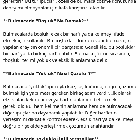
gerektirir. Bu tür ipuçları, özellikle bulmaca çözme konusunda
deneyimi olmayanlar için kafa karıştırıcı olabilir.
**
Bulmacada "Boşluk" Ne Demek?
**
Bulmacalarda boşluk, eksik bir harfi ya da kelimeyi ifade
etmek için kullanılır. Bu boşluklar, doğru cevabı bulmak için
yapılan arayışın önemli bir parçasıdır. Genellikle, bu boşluklar
bir harf ya da birkaç harf olabilir. Bulmaca çözme sırasında,
"boşluk" terimi yokluk ve eksiklik anlamına gelir.
**
Bulmacada "Yokluk" Nasıl Çözülür?
**
Bulmacada "yokluk" ipucuyla karşılaşıldığında, doğru çözümü
bulmak için yapılması gereken birkaç adım vardır. İlk olarak,
eksik olan kelimenin veya harfin anlamını belirlemek
gereklidir. Bu, hem kelimenin anlamına hem de bulmacadaki
diğer ipuçlarına dayanarak yapılabilir. Diğer harflerin
yerleşimini dikkatle kontrol ederek, eksik harf ya da kelimeyi
doğru bir şekilde yerleştirmek çözümün anahtarıdır.
**
Bulmacada Yoklukla İlgili Stratejiler
**