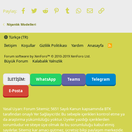
Facebook
Twitter
Reddit
Pinterest
Tumblr
WhatsApp
E-posta
Link
Paylaş:
Nişanlık Modelleri
Türkçe (TR)
İletişim
Koşullar
Gizlilik Politikası
Yardım
Anasayfa
R
S
S
Forum software by XenForo™
© 2010-2019 XenForo Ltd.
Büyük Forum
Kalabalık Yalnızlık
İLETİŞİM:
WhatsApp
Teams
Telegram
E-Posta
Yasal Uyarı: Forum Sitemiz; 5651 Sayılı Kanun kapsamında BTK
tarafından onaylı Yer Sağlayıcı'dır. Bu sebeple içerikleri kontrol etme ya
da araştırma yükümlülüğü yoktur. Üyeler yazdığı içeriklerden
sorumludur ve siteye üye olmak ile bu sorumluluğu kabul etmiş
sayılırlar. Sitemiz kar amacı gütmez, ücretsiz bilgi paylaşım merkezidir.