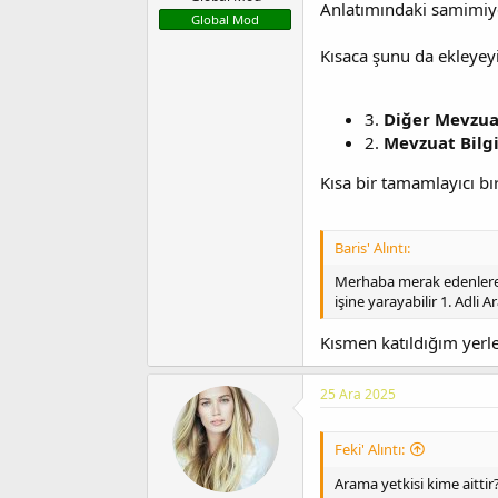
Anlatımındaki samimiyet
Global Mod
Kısaca şunu da ekleyeyi
3.
Diğer Mevzuat
2.
Mevzuat Bilgi
Kısa bir tamamlayıcı bı
Baris' Alıntı:
Merhaba merak edenlere K
işine yarayabilir 1. Adli A
Kısmen katıldığım yerle
25 Ara 2025
Feki' Alıntı:
Arama yetkisi kime aittir