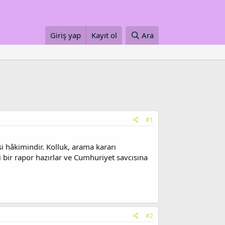
Giriş yap
Kayıt ol
Ara
#1
i hâkimindir. Kolluk, arama kararı
i bir rapor hazırlar ve Cumhuriyet savcısına
#2