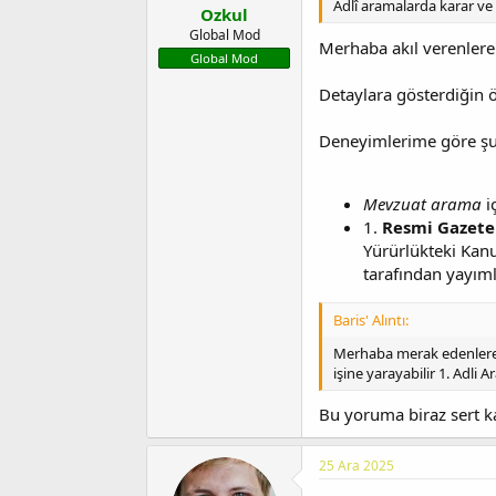
Adlî aramalarda karar ve
Ozkul
Global Mod
Merhaba akıl verenlere
Global Mod
Detaylara gösterdiğin ö
Deneyimlerime göre şunu
Mevzuat arama
i
1.
Resmi Gazete 
Yürürlükteki Kanu
tarafından yayım
Baris' Alıntı:
Merhaba merak edenlere K
işine yarayabilir 1. Adli A
Bu yoruma biraz sert ka
25 Ara 2025