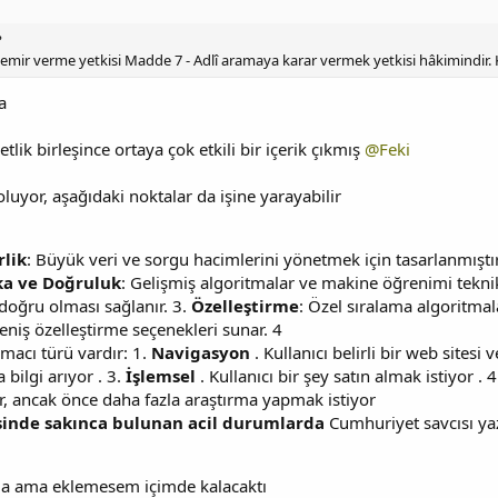
?
 emir verme yetkisi Madde 7 - Adlî aramaya karar vermek yetkisi hâkimindir. 
a
etlik birleşince ortaya çok etkili bir içerik çıkmış
@Feki
oluyor, aşağıdaki noktalar da işine yarayabilir
rlik
: Büyük veri ve sorgu hacimlerini yönetmek için tasarlanmıştı
ka ve Doğruluk
: Gelişmiş algoritmalar ve makine öğrenimi tekni
 doğru olması sağlanır. 3.
Özelleştirme
: Özel sıralama algoritmal
geniş özelleştirme seçenekleri sunar. 4
macı türü vardır: 1.
Navigasyon
. Kullanıcı belirli bir web sitesi 
bilgi arıyor . 3.
İşlemsel
. Kullanıcı bir şey satın almak istiyor . 
, ancak önce daha fazla araştırma yapmak istiyor
inde sakınca bulunan acil durumlarda
Cumhuriyet savcısı yaz
a ama eklemesem içimde kalacaktı