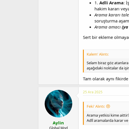
1.
Adli Arama
: 
hakim kararı veya
Arama kararı taleb
soruşturma aşama
Arama amacı
(ya 
Sert bir ekleme olmayac
Kalem' Alıntı:
Selam biraz göz atanlara
aşağıdaki noktalar da iş
Tam olarak aynı fikir
25 Ara 2025
Feki' Alıntı:
Arama yetkisi kime aittir
Adlî aramalarda karar ve
Aylin
Global Mod