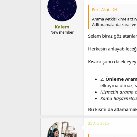
i
Feki' Alıntı:
Arama yetkisi kime aittir
Adlî aramalarda karar ve
Kalem
New member
Selam biraz göz atanla
Herkesin anlayabileceğ
Kısaca şunu da ekleyeyi
2.
Önleme Aram
elkoyma olmaz, 
Hizmetin arama öz
Kamu Başdenetçisin
Bu kısmı da atlamama
25 Ara 2025