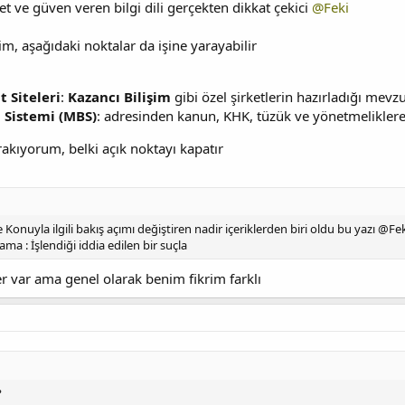
 ve güven veren bilgi dili gerçekten dikkat çekici
@Feki
m, aşağıdaki noktalar da işine yarayabilir
 Siteleri
:
Kazancı Bilişim
gibi özel şirketlerin hazırladığı mevzu
 Sistemi (MBS)
: adresinden kanun, KHK, tüzük ve yönetmeliklere 
rakıyorum, belki açık noktayı kapatır
onuyla ilgili bakış açımı değiştiren nadir içeriklerden biri oldu bu yazı @Fe
rama : İşlendiği iddia edilen bir suçla
r var ama genel olarak benim fikrim farklı
?