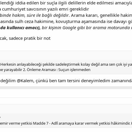
İşlendiği iddia edilen bir suçla ilgili delillerin elde edilmesi amac
 cumhuriyet savcısının yazılı emri gereklidir
inde hakim, süre ile bağlı değildir
. Arama kararı, genellikle hakim 
sında sulh ceza hakimine, kovuşturma aşamasında ise davayı g
da kullanıcı amacı),
bir kişinin Google gibi bir arama motorunda 
ak, sadece pratik bir not
 Herkesin anlayabileceği şekilde sadeleştirmek kolay değil ama sen çok iyi 
ine yarayabilir 2. Önleme Araması : Suçun işlenmeden
de değilim @Kalem, çünkü ben tam tersini deneyimledim zamanınd
?
 emir verme yetkisi Madde 7 - Adlî aramaya karar vermek yetkisi hâkimindir. 