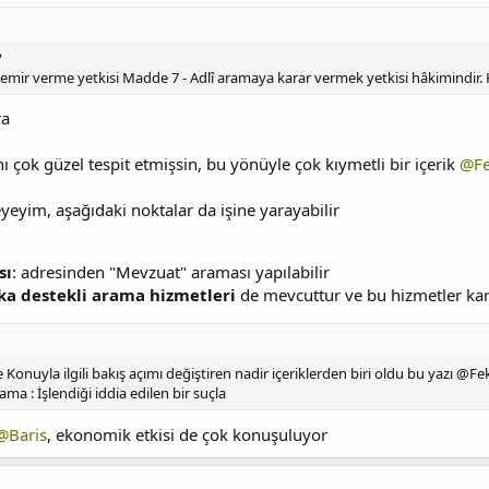
?
 emir verme yetkisi Madde 7 - Adlî aramaya karar vermek yetkisi hâkimindir. 
ra
 çok güzel tespit etmişsin, bu yönüyle çok kıymetli bir içerik
@Fe
eyim, aşağıdaki noktalar da işine yarayabilir
sı
: adresinden "Mevzuat" araması yapılabilir
ka destekli arama hizmetleri
de mevcuttur ve bu hizmetler karm
onuyla ilgili bakış açımı değiştiren nadir içeriklerden biri oldu bu yazı @Fe
rama : İşlendiği iddia edilen bir suçla
@Baris
, ekonomik etkisi de çok konuşuluyor