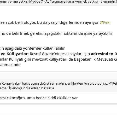
 emir verme yetkisi Madde 7 - Adlî aramaya karar vermek yetkisi hâkimindir. 
zen çok belli oluyor, bu da yazıyı diğerlerinden ayırıyor
@Feki
 da belirtmek gerekir, aşağıdaki noktalar da işine yarayabilir
çin aşağıdaki yöntemler kullanılabilir
ve Külliyatlar
: Resmî Gazete'nin eski sayıları için
adresinden üc
nlar Külliyatı gibi mevzuat külliyatları da Başbakanlık Mevzuatı
lanmaktadır
onuyla ilgili bakış açımı değiştiren nadir içeriklerden biri oldu bu yazı @Fe
rama : İşlendiği iddia edilen bir suçla
rşı çıkacağım, ama bence ciddi eksikler var