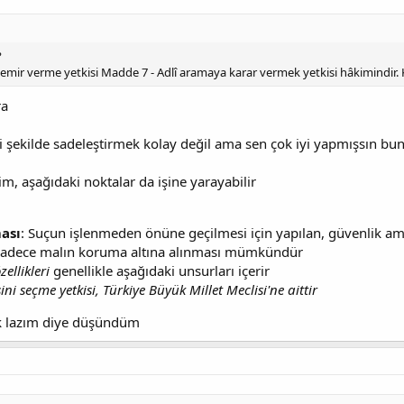
?
 emir verme yetkisi Madde 7 - Adlî aramaya karar vermek yetkisi hâkimindir. 
ra
i şekilde sadeleştirmek kolay değil ama sen çok iyi yapmışsın bu
m, aşağıdaki noktalar da işine yarayabilir
ası
: Suçun işlenmeden önüne geçilmesi için yapılan, güvenlik am
sadece malın koruma altına alınması mümkündür
ellikleri
genellikle aşağıdaki unsurları içerir
i seçme yetkisi, Türkiye Büyük Millet Meclisi'ne aittir
k lazım diye düşündüm