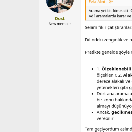
Feki' Alıntı:
Arama yetkisi kime aittir
Adlî aramalarda karar ve
Dost
New member
Selam fikir çatıştıranlar
Dilindeki zenginlik ve n
Pratikte genelde şöyle 
1.
Ölçeklenebili
ölçeklenir. 2.
Ala
derece alakalı ve
yetenekleri gibi 
Dört ana arama a
bir konu hakkında 
almayı düşünüyor
Ancak,
gecikmes
verebilir
Tam geçiyordum aslınd