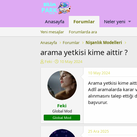
Anasayfa
Forumlar
Neler yeni
Yeni mesajlar
Forumlarda ara
Anasayfa
Forumlar
Nişanlık Modelleri
arama yetkisi kime aittir ?
K
B
Feki
10 May 2024
o
a
n
ş
10 May 2024
u
l
Arama yetkisi kime aitt
y
a
u
n
Adlî aramalarda karar 
b
g
alınmasını talep ettiği
a
ı
başvurur.
Feki
ş
ç
l
t
Global Mod
a
a
Global Mod
t
r
a
i
25 Ara 2025
n
h