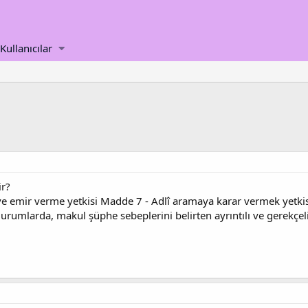
Kullanıcılar
ir?
ve emir verme yetkisi Madde 7 - Adlî aramaya karar vermek yetkis
 durumlarda, makul şüphe sebeplerini belirten ayrıntılı ve gerekçel