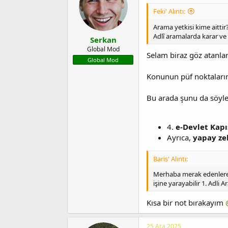
Feki' Alıntı:
Arama yetkisi kime aittir
Adlî aramalarda karar ve
Serkan
Global Mod
Selam biraz göz atanla
Global Mod
Konunun püf noktalarını
Bu arada şunu da söyley
4.
e-Devlet Kapı
Ayrıca,
yapay ze
Baris' Alıntı:
Merhaba merak edenlere K
işine yarayabilir 1. Adli A
Kısa bir not bırakayım
25 Ara 2025