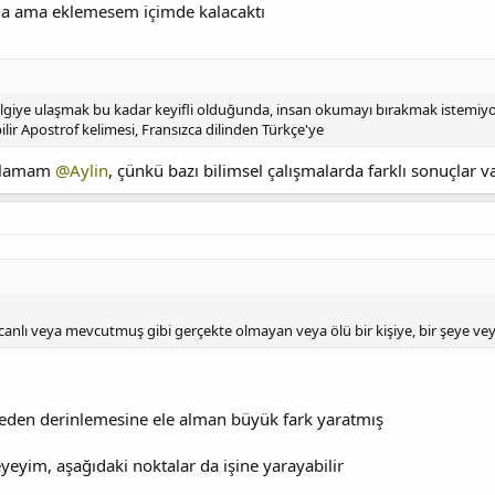
a ama eklemesem içimde kalacaktı
ilgiye ulaşmak bu kadar keyifli olduğunda, insan okumayı bırakmak istemiy
ilir Apostrof kelimesi, Fransızca dilinden Türkçe'ye
tılamam
@Aylin
, çünkü bazı bilimsel çalışmalarda farklı sonuçlar v
nlı veya mevcutmuş gibi gerçekte olmayan veya ölü bir kişiye, bir şeye veya 
den derinlemesine ele alman büyük fark yaratmış
eyim, aşağıdaki noktalar da işine yarayabilir