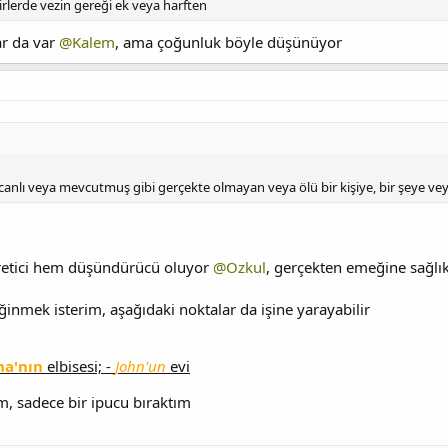
şiirlerde vezin gereği ek veya harften
ar da var
@Kalem
, ama çoğunluk böyle düşünüyor
nlı veya mevcutmuş gibi gerçekte olmayan veya ölü bir kişiye, bir şeye veya 
ğretici hem düşündürücü oluyor
@Ozkul
, gerçekten emeğine sağlı
ğinmek isterim, aşağıdaki noktalar da işine yarayabilir
ha'nın
elbisesi; -
John'un
evi
, sadece bir ipucu bıraktım