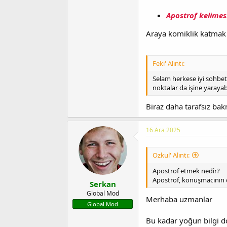
Apostrof
kelimes
Araya komiklik katmak
Feki' Alıntı:
Selam herkese iyi sohbet
noktalar da işine yarayabi
Biraz daha tarafsız ba
16 Ara 2025
Ozkul' Alıntı:
Apostrof etmek nedir?
Apostrof, konuşmacının ca
Serkan
Global Mod
Merhaba uzmanlar
Global Mod
Bu kadar yoğun bilgi d