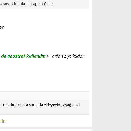
soyut bir fikre hitap ettiği bir
or
 de apostrof kullanılır
: > "a'dan z'ye kadar,
or @Ozkul Kısaca şunu da ekleyeyim, aşağıdaki
lin