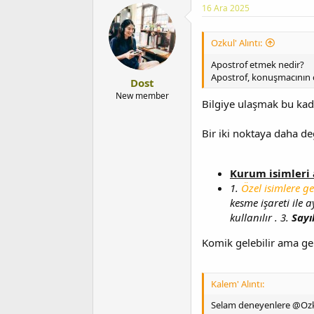
16 Ara 2025
Ozkul' Alıntı:
Apostrof etmek nedir?
Apostrof, konuşmacının ca
Dost
New member
Bilgiye ulaşmak bu kad
Bir iki noktaya daha de
Kurum isimleri 
1.
Özel isimlere ge
kesme işareti ile ay
kullanılır . 3.
Sayı
Komik gelebilir ama ge
Kalem' Alıntı:
Selam deneyenlere @Ozkul 