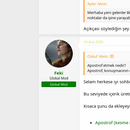
Aylin' Alıntı:
Merhaba yeni gelenler B
noktalar da işine yarayab
Açıkçası söylediğin şey
16 Ara 2025
Ozkul' Alıntı:
Apostrof etmek nedir?
Apostrof, konuşmacının ca
Feki
Global Mod
Selam herkese iyi sohb
Global Mod
Bu seviyede içerik üret
Kısaca şunu da ekleyeyi
Apostrof (kesme i