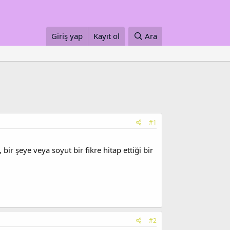
Giriş yap
Kayıt ol
Ara
#1
r şeye veya soyut bir fikre hitap ettiği bir
#2