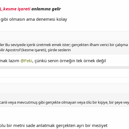
i,
kesme işareti
anlamına gelir
 gibi olmasın ama denemesi kolay
ler Bu seviyede içerik üretmek emek ister; gerçekten ilham verici bir çalışm
lir Apostrof (kesme işareti), şiirde seslerin
kmak lazım
@Feki
, çünkü senin örneğin tek örnek değil
nlı veya mevcutmuş gibi gerçekte olmayan veya ölü bir kişiye, bir şeye veya 
olu bir metni sade anlatmak gerçekten ayrı bir meziyet