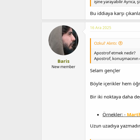
işine yarayabilir Ayrıca, 
Bu iddiaya karşı çıkanl
16 Ara 2025
Ozkul' Alıntı:
Apostrof etmek nedir?
Apostrof, konuşmacının ca
Baris
New member
Selam gençler
Böyle içerikler hem ö
Bir iki noktaya daha de
Örnekler: -
Mart
Uzun uzadıya yazmadım