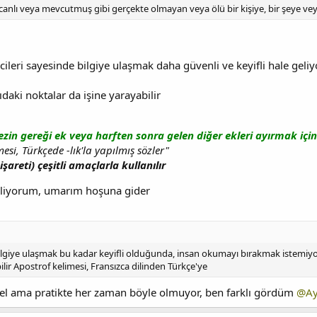
nlı veya mevcutmuş gibi gerçekte olmayan veya ölü bir kişiye, bir şeye veya 
icileri sayesinde bilgiye ulaşmak daha güvenli ve keyifli hale geliy
daki noktalar da işine yarayabilir
vezin gereği ek veya harften sonra gelen diğer ekleri ayırmak için
si, Türkçede -lık'la yapılmış sözler"
şareti) çeşitli amaçlarla kullanılır
ekliyorum, umarım hoşuna gider
ilgiye ulaşmak bu kadar keyifli olduğunda, insan okumayı bırakmak istemiy
ilir Apostrof kelimesi, Fransızca dilinden Türkçe'ye
l ama pratikte her zaman böyle olmuyor, ben farklı gördüm
@Ay