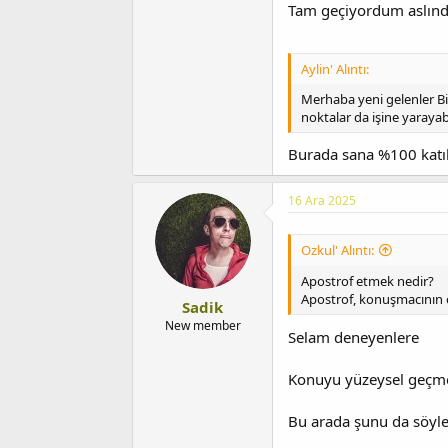
Tam geçiyordum aslınd
Aylin' Alıntı:
Merhaba yeni gelenler B
noktalar da işine yarayab
Burada sana %100 ka
16 Ara 2025
Ozkul' Alıntı:
Apostrof etmek nedir?
Apostrof, konuşmacının ca
Sadik
New member
Selam deneyenlere
Konuyu yüzeysel geçme
Bu arada şunu da söyley