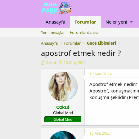
Anasayfa
Forumlar
Neler yeni
Yeni mesajlar
Forumlarda ara
Anasayfa
Forumlar
Gece Elbiseleri
apostrof etmek nedir ?
K
B
Ozkul
10 May 2024
o
a
n
ş
10 May 2024
u
l
Apostrof etmek nedir?
y
a
u
n
Apostrof, konuşmacının 
b
g
konuşma şeklidir (Prem
a
ı
Ozkul
ş
ç
l
t
Global Mod
a
a
Global Mod
t
r
a
i
16 Ara 2025
n
h