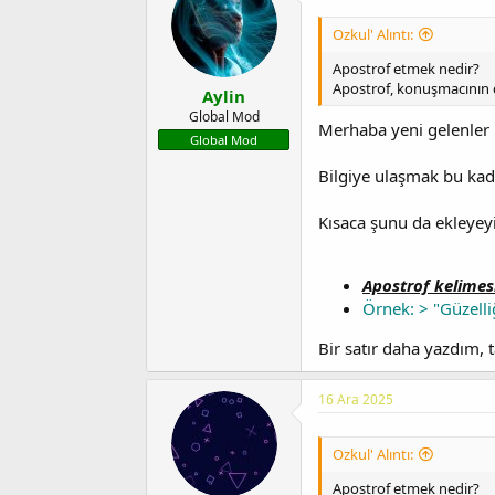
i
Ozkul' Alıntı:
Apostrof etmek nedir?
Apostrof, konuşmacının ca
Aylin
Global Mod
Merhaba yeni gelenler
Global Mod
Bilgiye ulaşmak bu kad
Kısaca şunu da ekleyeyi
Apostrof
kelimes
Örnek: > "Güzelli
Bir satır daha yazdım, 
16 Ara 2025
Ozkul' Alıntı:
Apostrof etmek nedir?