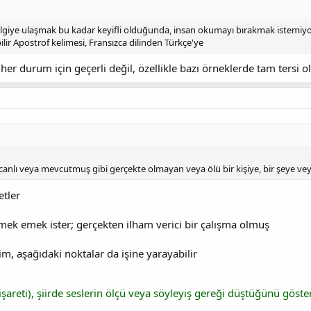
ilgiye ulaşmak bu kadar keyifli olduğunda, insan okumayı bırakmak istemiy
ilir Apostrof kelimesi, Fransızca dilinden Türkçe'ye
 her durum için geçerli değil, özellikle bazı örneklerde tam tersi 
nlı veya mevcutmuş gibi gerçekte olmayan veya ölü bir kişiye, bir şeye veya 
etler
mek emek ister; gerçekten ilham verici bir çalışma olmuş
m, aşağıdaki noktalar da işine yarayabilir
şareti), şiirde seslerin ölçü veya söyleyiş gereği düştüğünü göster