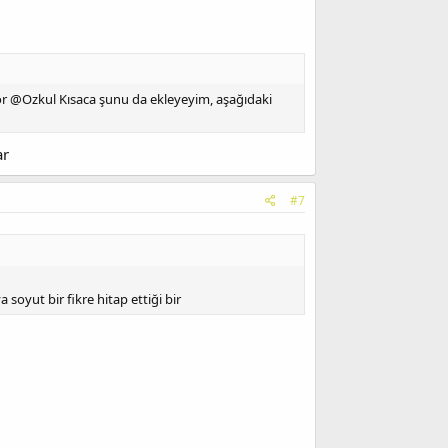
or @Ozkul Kısaca şunu da ekleyeyim, aşağıdaki
ar
#7
soyut bir fikre hitap ettiği bir