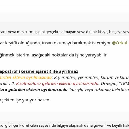
nlı veya mevcutmuş gibi gerçekte olmayan veya ölü bir kişiye, bir şeye veya 
ar keyifli olduğunda, insan okumayı bırakmak istemiyor
@Ozkul
ğinmek isterim, aşağıdaki noktalar da işine yarayabilir
apostrof (kesme işareti) ile ayrılmaz
tirilen eklerin ayrılmasında
: Kişi isimleri, yer isimleri, kurum ve kur
rılır . 2.
Kısaltmalara getirilen eklerin ayrılmasında
: Örneğin, "TBMM
lara getirilen eklerin ayrılmasında
: Yazıyla veya rakamla belirtilen 
rçekten işe yarıyor bazen
gibi içerik üreticileri sayesinde bilgiye ulaşmak daha güvenli ve keyifli ha